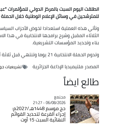
انطلقت اليوم السبت بالمركز الدولي للمؤتمرات "عبد 
للمترشحين في وسائل الإعلام الوطنية خلال الحملة الانتخابية ل
وتأتي هذه العملية استعدادا لخوض الأحزاب السياسية
الثلاثاء المقبل وشرح برامجها الانتخابية في هذا 
بناء وتجديد المؤسسات التشريعية.
وتدوم الحملة الانتخابية 21 يوما وتنتهي قبل ثلاثة أيام من يوم الاقتراع.
المصدر
ملتيميديا الإذاعة الجزائرية
تشريعيات جويلية
طالع ايضاً
مجتمع
Catégorie
06/08/2026 - 21:27
حج موسم 1448هـ/2027م:
إجراء القرعة لتحديد القوائم
النهائية السبت 15 أوت