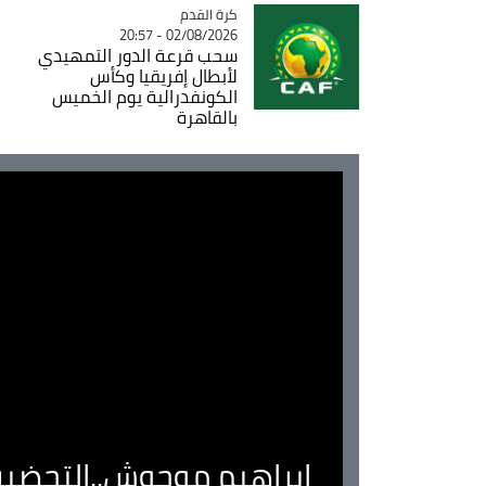
Catégorie
كرة القدم
02/08/2026 - 20:57
سحب قرعة الدور التمهيدي
لأبطال إفريقيا وكأس
الكونفدرالية يوم الخميس
بالقاهرة
ابراهيم موحوش..التحضير 