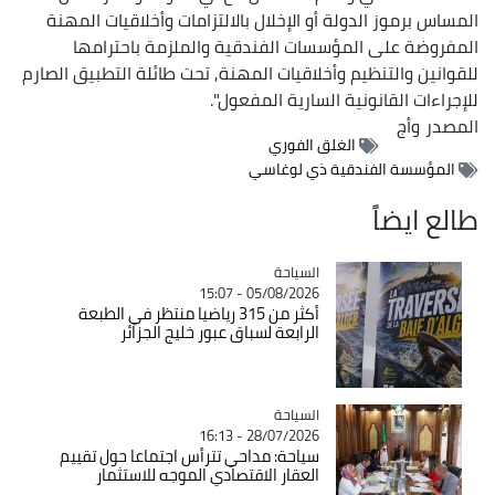
المساس برموز الدولة أو الإخلال بالالتزامات وأخلاقيات المهنة
المفروضة على المؤسسات الفندقية والملزمة باحترامها
للقوانين والتنظيم وأخلاقيات المهنة, تحت طائلة التطبيق الصارم
للإجراءات القانونية السارية المفعول".
المصدر
وأج
الغلق الفوري
المؤسسة الفندقية ذي لوغاسي
طالع ايضاً
السياحة
Catégorie
05/08/2026 - 15:07
أكثر من 315 رياضيا منتظر في الطبعة
الرابعة لسباق عبور خليج الجزائر
السياحة
Catégorie
28/07/2026 - 16:13
سياحة: مداحي تترأس اجتماعا حول تقييم
العقار الاقتصادي الموجه للاستثمار