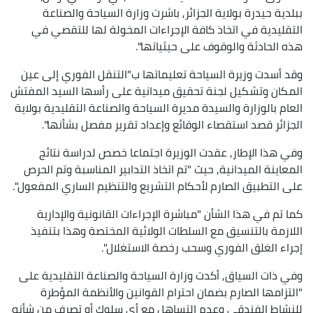
ببلدية حيدرة بولاية الجزائر, باشرت وزارة السياحة والصناعة
التقليدية في اتخاذ كافة الإجراءات المخولة لها للتقصي في
هذه الحادثة والوقوف على حيثياتها".
وقد أسدت وزيرة السياحة تعليماتها ب"التنقل الفوري إلى عين
المكان وتشكيل لجنة تحقيق ميدانية على رأسها السيد المفتش
العام بالوزارة والسيدة مديرة السياحة والصناعة التقليدية بولاية
الجزائر قصد استقصاء الوقائع وإعداد تقرير مفصل بشأنها".
وفي هذا الإطار, عقدت الوزيرة اجتماعا خصص لدراسة نتائج
المعاينة الميدانية, حيث "تم اتخاذ التدابير المناسبة وتم الحرص
على التطبيق الصارم لأحكام التشريع والتنظيم الساري المفعول".
كما تم في هذا الشأن "مباشرة الإجراءات القانونية والإدارية
اللازمة بالتنسيق مع السلطات الولائية المختصة وهذا بتنفيذ
إجراء الغلق الفوري وسحب رخصة الاستغلال".
وفي ذات السياق, أكدت وزارة السياحة والصناعة التقليدية على
"التزامها الصارم بضمان احترام القوانين والأنظمة المؤطرة
للنشاط الفندقي وعدم التساهل مع أي سلوك أو تصرف من شأنه