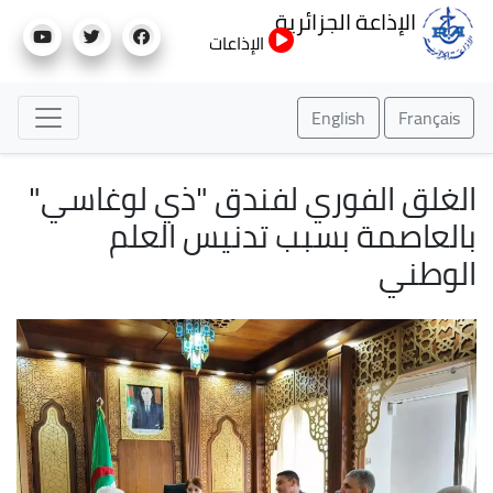
تجاوز
الإذاعة الجزائرية
إلى
الإذاعات
المحتوى
الرئيسي
English
Français
الغلق الفوري لفندق "ذي لوغاسي"
بالعاصمة بسبب تدنيس العلم
الوطني