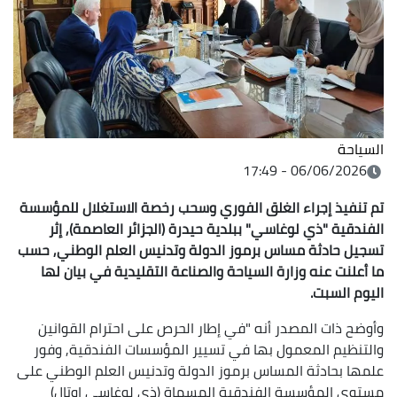
السياحة
06/06/2026 - 17:49
تم تنفيذ إجراء الغلق الفوري وسحب رخصة الاستغلال للمؤسسة
الفندقية "ذي لوغاسي" ببلدية حيدرة (الجزائر العاصمة), إثر
تسجيل حادثة مساس برموز الدولة وتدنيس العلم الوطني, حسب
ما أعلنت عنه وزارة السياحة والصناعة التقليدية في بيان لها
اليوم السبت.
وأوضح ذات المصدر أنه "في إطار الحرص على احترام القوانين
والتنظيم المعمول بها في تسيير المؤسسات الفندقية, وفور
علمها بحادثة المساس برموز الدولة وتدنيس العلم الوطني على
مستوى المؤسسة الفندقية المسماة (ذي لوغاسي اوتال)