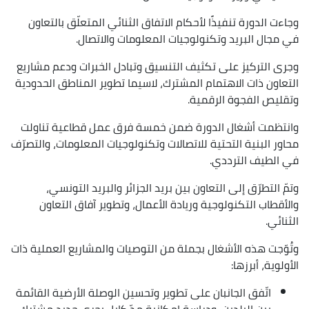
وجاءت الدورة تنفيذًا لأحكام الاتفاق الثنائي المتعلّق بالتعاون
في مجال البريد وتكنولوجيات المعلومات والاتصال.
وجرى التركيز على تكثيف التنسيق وتبادل الخبرات ودعم مشاريع
التعاون ذات الاهتمام المشترك، لاسيما تطوير المناطق الحدودية
وتقليص الفجوة الرقمية.
وانتظمت أشغال الدورة ضمن خمسة فرق عمل قطاعية تناولت
محاور البنية التحتية للاتصالات وتكنولوجيات المعلومات، والتصرّف
في الطيف الترددي.
وتمّ التطرّق إلى التعاون بين بريد الجزائر والبريد التونسي،
والأقطاب التكنولوجية وريادة الأعمال، وتطوير آفاق التعاون
الثنائي.
وتُوّجت هذه الأشغال بجملة من التوصيات والمشاريع العملية ذات
الأولوية، أبرزها:
اتّفق الجانبان على تطوير وتحسين الوصلة الأرضية القائمة
بين البلدين، ودراسة إمكانية مدّ كابل بحري جديد مشترك