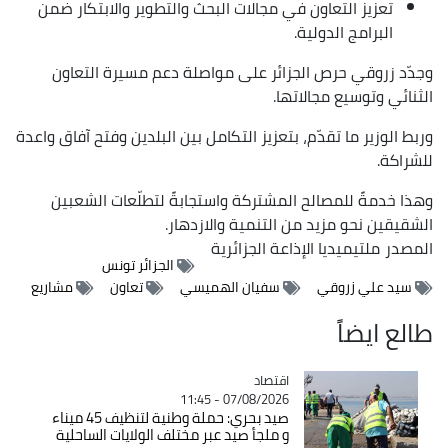
تعزيز التعاون في مجالات البحث والتطوير والابتكار ضمن
البرامج الدولية.
وجدّد زروقي حرص الجزائر على مواصلة دعم مسيرة التعاون
الثنائي وتوسيع مجالاتها.
وربط الوزير ما تقدّم، بتعزيز التكامل بين البلدين وفتح آفاق واعدة
للشراكة.
وهذا خدمةً للمصالح المشتركة واستجابةً لتطلّعات الشعبين
الشقيقين نحو مزيد من التنمية والازدهار.
المصدر
ملتيميديا الإذاعة الجزائرية
الجزائر تونس
سيد علي زروقي
سفيان الهميسي
تعاون
مشاريع
طالع ايضاً
اقتصاد
Catégorie
07/08/2026 - 11:45
صيد بحري: حملة وطنية لتنظيف 45 ميناء
و ملجأ صيد عبر مختلف الولايات الساحلية