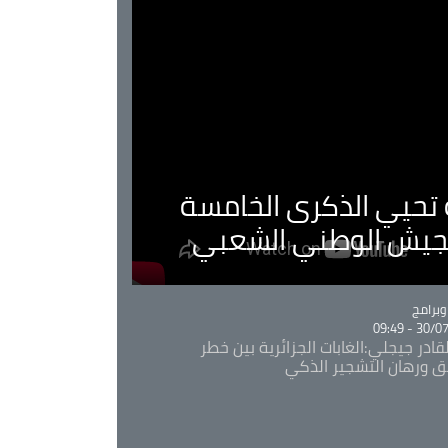
ية تحيي الذكرى الخامسة
لجيش الوطني الشعبي
Ca
برامج
30/07/20
قادر جيجلي:الغابات الجزائرية بين خطر
ئق ورهان التشجير الذكي