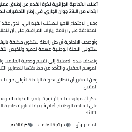
أعلنت الاتحادية الجزائرية لكرة القدم عن إطلاق
عملية
ابتداء من الـ23
جوان الجاري، في إطار التحضيرات للموسم ا
وخلال الاجتماع الأخير للمكتب الفيدرالي، الذي عقد
المصادقة على رزنامة زيارات المراقبة، على أن تنطلق رسميا يوم 23 يونيو، حسب ما جاء في
وأوضحت الاتحادية أن كل رابطة ستكون مكلفة بالإشر
ستتولى اللجنة الوطنية مهمة تجميع وتلخيص التقاري
وتهدف هذه العملية إلى تقييم وضعية الملاعب وال
الموسم المقبل، والتأكد من مطابقتها للمعايير التن
المقبل.
يذكر أن مولودية الجزائر توجت بلقب البطولة للموس
على الساحة الوطنية، أمام شبيبة الساورة صاحبة ال
الثالثة.
المصدر
وأج
مراقبة الملاعب
كرة القدم