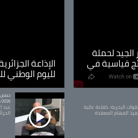
الجيد لحملة
ئج قياسية في
الإذاعة الجزائر
لليوم الوطني ل
tégorie
حصص و
26 - 09:49
قوات البحرية: كفاءة عالية
عبد ال
فيذ المهام المعقدة
الحرا