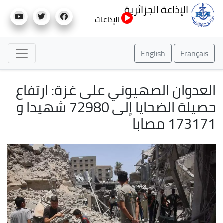
تجاوز
الإذاعة الجزائرية
إلى
الإذاعات
المحتوى
الرئيسي
English
Français
العدوان الصهيوني على غزة: ارتفاع
حصيلة الضحايا إلى 72980 شهيدا و
173171 مصابا