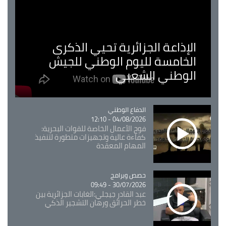
الإذاعة الجزائرية تحيي الذكرى
الخامسة لليوم الوطني للجيش
الوطني الشعبي
Catégorie
الدفاع الوطني
04/08/2026 - 12:10
فوج الأعمال الخاصة للقوات البحرية:
كفاءة عالية وتجهيزات متطورة لتنفيذ
المهام المعقدة
Catégorie
حصص وبرامج
30/07/2026 - 09:49
عبد القادر جيجلي:الغابات الجزائرية بين
خطر الحرائق ورهان التشجير الذكي