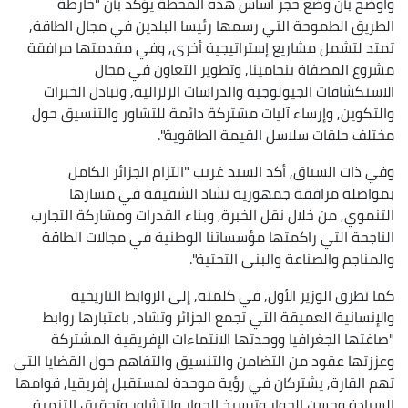
وأوضح بأن وضع حجر أساس هذه المحطة يؤكد بأن "خارطة
الطريق الطموحة التي رسمها رئيسا البلدين في مجال الطاقة,
تمتد لتشمل مشاريع إستراتيجية أخرى, وفي مقدمتها مرافقة
مشروع المصفاة بنجامينا, وتطوير التعاون في مجال
الاستكشافات الجيولوجية والدراسات الزلزالية, وتبادل الخبرات
والتكوين, وإرساء آليات مشتركة دائمة للتشاور والتنسيق حول
مختلف حلقات سلاسل القيمة الطاقوية".
وفي ذات السياق, أكد السيد غريب "التزام الجزائر الكامل
بمواصلة مرافقة جمهورية تشاد الشقيقة في مسارها
التنموي, من خلال نقل الخبرة, وبناء القدرات ومشاركة التجارب
الناجحة التي راكمتها مؤسساتنا الوطنية في مجالات الطاقة
والمناجم والصناعة والبنى التحتية".
كما تطرق الوزير الأول, في كلمته, إلى الروابط التاريخية
والإنسانية العميقة التي تجمع الجزائر وتشاد, باعتبارها روابط
"صاغتها الجغرافيا ووحدتها الانتماءات الإفريقية المشتركة
وعززتها عقود من التضامن والتنسيق والتفاهم حول القضايا التي
تهم القارة, يشتركان في رؤية موحدة لمستقبل إفريقيا, قوامها
السيادة وحسن الجوار وترسيخ الحوار والتشاور وتحقيق التنمية