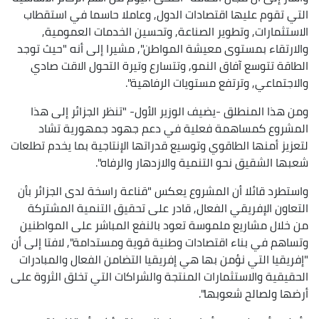
التي تقوم عليها اقتصادات الدول, وعاملا حاسما في استقطاب
الاستثمارات, وتطوير الصناعة, وتحسين الخدمات العمومية,
والارتقاء بمستوى معيشة المواطن", مشيرا إلى أنه "حيث توجد
الطاقة تتوسع آفاق النمو, وتتسارع وتيرة التحول الاقت صادي
والاجتماعي, وترتفع مستويات الرفاهية".
ومن هذا المنطلق -يضيف الوزير الأول- "تنظر الجزائر إلى هذا
المشروع كمساهمة فعلية في دعم جهود جمهورية تشاد
لتعزيز أمنها الطاقوي وتوسيع قدراتها الإنتاجية بما يخدم تطلعات
شعبها الشقيق نحو التنمية والازدهار والرفاه".
واستطرد قائلا أن المشروع يعكس "قناعة راسخة لدى الجزائر بأن
التعاون الإفريقي الفعال, قادر على تحقيق التنمية المشتركة
من خلال مشاريع ملموسة تعود بالنفع المباشر على المواطنين
وتساهم في بناء اقتصادات وطنية قوية ومستدامة", لافتا إلى أن
"إفريقيا التي نؤمن بها هي إفريقيا التضامن الفعال والمبادرات
الحقيقية والاستثمارات المنتجة والشراكات التي تخلق الثروة على
أرضها ولصالح شعوبها".