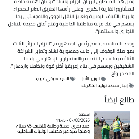
ومن هذا المنطلق, أبرز أن الجزائر وتشاد "يوليان أهمية خاصة
للمشاريع القارية الكبرى, وعلى رأسها الطريق العابر للصحراء
والربط بالألياف البصرية وتعزيز النقل الجوي واللوجستي, بما
يسهم في فك عزلة مناطقنا الداخلية وفتح آفاق جديدة للتبادل
التجاري والاستثمار".
وجدد بالمناسبة, باسم رئيس الجمهورية, "التزام الجزائر الثابت
بمواصلة الوقوف إلى جانب جمهورية تشاد وتعزيز الشراكة
الثنائية بما يخدم التنمية والاستقرار والازدهار في بلدينا
الشقيقين ويسهم في بناء إفريقيا أكثر قوة وتكاملا وازدهارا".
المصدر
وأج
الوزير الأول
السيد سيفي غريب
إنجاز محطة توليد الكهرباء
طالع ايضاً
اقتصاد
Catégorie
07/08/2026 - 11:45
صيد بحري: حملة وطنية لتنظيف 45 ميناء
و ملجأ صيد عبر مختلف الولايات الساحلية