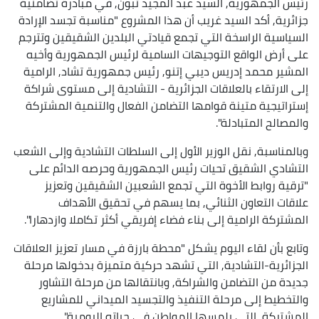
رئيس الجمهورية, السيد عبد المجيد تبون, في مبادرة تضامنية
جزائرية, أكد السيد غريب أن هذا المشروع "مناسبة تجسد الإرادة
السياسية الراسخة التي تجمع قيادتي البلدين الشقيقين وتترجم
على أرض الواقع التوجيهات السامية لرئيس الجمهورية وأخيه
المشير محمد إدريس ديبي إتنو, رئيس جمهورية تشاد, الرامية
إلى الارتقاء بالعلاقات الجزائرية - التشادية إلى مستوى شراكة
إستراتيجية متينة قوامها التضامن الفعال والتنمية المشتركة
والمصالح المتبادلة".
وبالمناسبة, نقل الوزير الأول إلى السلطات التشادية وإلى الشعب
التشادي الشقيق تحيات رئيس الجمهورية وحرصه الدائم على
"ترقية روابط الأخوة التي تجمع الشعبين الشقيقين وتعزيز
علاقات التعاون الثنائي, بما يسهم في تحقيق الأهداف
المشتركة الرامية إلى بناء فضاء إفريقي أكثر تكاملا وازدهارا".
وتابع بأن لقاء اليوم يشكل "محطة بارزة في مسار تعزيز العلاقات
الجزائرية-التشادية, التي تشهد حركية متميزة بدخولها مرحلة
جديدة من التضامن والشراكة, وبانتقالها من مرحلة التشاور
والتخطيط إلى مرحلة التنفيذ والتجسيد الميداني للمشاريع
المشتركة, التي يلمسها المواطن في حياته اليومية".