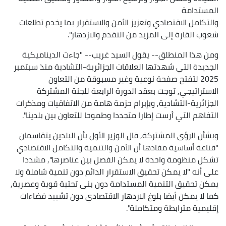
المستدامة
والتكامل الاقتصادي وتعزيز الأمن والاستقرار بما يخدم تطلعات
شعوب القارة إلى المزيد من التقدم والازدهار".
ومن هذا المنطلق-- يقول السيد غريب-- "جاءت الديناميكية
الجديدة التي شهدتها العلاقات الجزائرية-التشادية منذ سبتمبر
2025 لتفتح صفحة نوعية وغير مسبوقة من التعاون
الاستراتيجي, توجت بعقد الدورة الرابعة للجنة المشتركة
الجزائرية-التشادية, وبإبرام حزمة هامة من الاتفاقيات ومذكرات
التفاهم التي أرست إطارا متجددا وطموحا للتعاون بين بلدينا".
وبشأن الرؤى المشتركة, قال الوزير الأول بأن البلدين يتقاسمان
"قناعة أساسية مفادها أن الأمن والتنمية والتكامل الاقتصادي
تشكل منظومة واحدة لا يمكن الفصل بين عناصرها", مشددا
على أنه "لا يمكن تحقيق الاستقرار الدائم دون تنمية شاملة ولا
يمكن تحقيق التنمية المستدامة دون بنى تحتية قوية وعصرية,
كما لا يمكن أيضا بلوغ الازدهار الاقتصادي دون تشييد فضاءات
إقليمية مترابطة ومتكاملة".