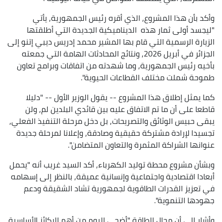
وأكد بأن هذا المشروع, الذي أقره رئيس الجمهورية, يأتي
"ليجسد أولى ثمار هذه الديناميكية الجديدة التي أطلقتها
الزيارة الرسمية التي قام بها المشير محمد إدريس ديبي إتنو إلى
الجزائر في أبريل 2026, ونتائج المحادثات الهامة التي جمعته
بأخيه رئيس الجمهورية, وما شهدته من اتفاقات وبرامج تعاون
طموحة شملت مختلف القطاعات الحيوية".
كما يمثل إطلاق هذا المشروع -- يقول الوزير الأول -- "دليلا
قاطعا على أن ما تم الاتفاق عليه بين قائدي البلدين لم, ولن
يبقى حبيس الوثائق والتصريحات, بل دخل مرحلة التنفيذ الفعلي,
تجسيدا لإرادة مشتركة حقيقية وصادقة, وإعلانا لمرحلة جديدة
عنوانها الشراكة المثمرة والتعاون المتضامن".
وبشأن مشروع محطة توليد الكهرباء, أكد السيد غريب أنه "يحمل
أبعادا اقتصادية واجتماعية وإنسانية عميقة, بالنظر إلى إسهامه
في تعزيز القدرات الطاقوية لجمهورية تشاد الشقيقة ودعم
جهودها التنموية".
وأشار إلى أن مجال الطاقة "أضحى اليوم من أهم الركائز الأساسية