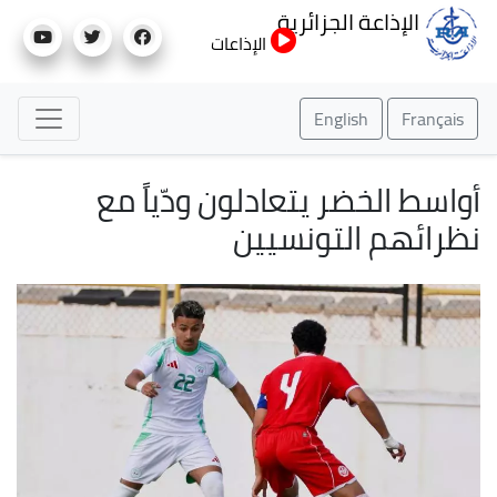
تجاوز
الإذاعة الجزائرية
إلى
الإذاعات
المحتوى
الرئيسي
English
Français
أواسط الخضر يتعادلون ودّياً مع
نظرائهم التونسيين