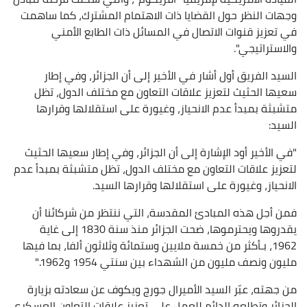
وجهات النظر حول القضايا ذات الاهتمام المشترك، كما ساهمت
في تعزيز قنوات الاتصال في المسائل ذات الطابع الأمني
والاستراتيجي".
السيد الفريق أول أشار في الأخير إلى أن الجزائر، وفي إطار
سعيها الحثيث لتعزيز علاقات التعاون مع مختلف الدول، تظل
متشبثة بمبدأ عدم الانحياز، وغيورة على استقلالها وقرارها
السيد:
"في الأخير أود الإشارة إلى أن الجزائر، وفي إطار سعيها الحثيث
لتعزيز علاقات التعاون مع مختلف الدول، تظل متشبثة بمبدأ عدم
الانحياز، وغيورة على استقلالها وقرارها السيد.
فمن أجل هذه المبادئ المقدسة، التي ننتظر من شركائنا أن
يقدروها ويحترموها، ضحت الجزائر منذ سنة 1830 إلى غاية
1962، بـأكثر من خمسة ملايين وستمائة وثلاثون ألفا، بما فيها
مليون ونصف مليون من الشهداء بين سنتي 1954 و1962."
من جهته، عبّر السيد الأميرال جورج ويكوف عن سعادته بزيارة
الجزائر وتطلعه الدائم للعمل على تعزيز علاقات التعاون العسكري