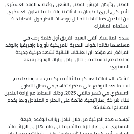
الوطني وأركان الجيش الوطني الشعبي وأعضاء الوفد العسكري
الأمريكي، أجرى الطرفان محادثات تناولت حالة التعاون العسكري
بين البلدين، كما تبادلا التحاليل ووجهات النظر حول القضايا ذات
الاهتمام المشترك.
بهذه المناسبة، ألقى السيد الفريق أول كلمة رحب في
مستهلها بقائد القوات البحرية الأمريكية بأوروبا وإفريقيا والوفد
المرافق له، مؤكدا أن العلاقات الثنائية تشهد حركية جديدة
ومتصاعدة، تجسدت من خلال تبادل زيارات الوفود رفيعة
المستوى:
"تشهد العلاقات العسكرية الثنائية حركية جديدة ومتصاعدة،
لاسيما بعد التوقيع على مذكرة تفاهم في مجال التعاون
العسكري في شهر جانفي 2025، وذلك انسجاما مع إرادة البلدين
لبناء شراكة إستراتيجية، قائمة على الاحترام المتبادل وبما يخدم
المصالح المشتركة.
تجسدت هذه الحركية من خلال تبادل زيارات الوفود رفيعة
المستوى، على غرار الزيارة الأخيرة التي قام بها إلى الجزائر قائد
القيادة الأمريكية لإفريقيا "أفريكوم"، والتي شكلت فرصة لتبادل