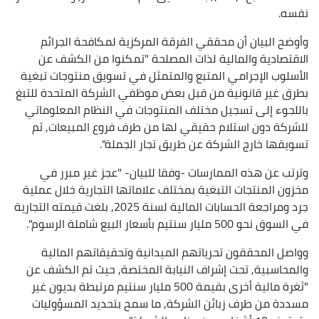
نفسه.
وأوضح البيان أن محققي الفرقة المركزية لمكافحة الجرائم
الاقتصادية والمالية لذات المصلحة "تمكنوا من الكشف عن
الأسلوب الإجرامي المتبع والمتمثل في تسويق منتوجات تبغية
بطرق غير قانونية من قبل بعض موظفي الشركة المتحدة للتبغ
باللجوء إلى تسجيل مختلف المنتوجات في النظام المعلوماتي
للشركة دون استلام حقيقي لها من طرف فروع المبيعات, ثم
تسويقها خارج الشركة عن طريق تجار الجملة".
وترتب عن هذه الممارسات -وفقا للبيان- "عجز غير مبرر في
مخزون المنتجات التبغية بمختلف علاماتها التجارية خلال عملية
جرد ومراجعة الحسابات المالية لسنة 2025, بلغت قيمته التجارية
في السوق نحو 500 مليار سنتيم بأسعار البيع شاملة الرسوم".
وواصل المحققون تحرياتهم الميدانية وتحقيقاتهم المالية
والمحاسبية, تحت إشراف النيابة المختصة, حيث تم الكشف عن
"ثغرة مالية أخرى بقيمة 500 مليار سنتيم مرتبطة بديون غير
مسددة من طرف زبائن الشركة, ما سمح بتحديد المسؤوليات