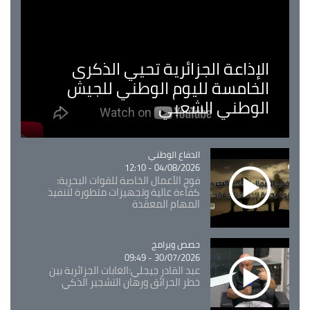
الإذاعة الجزائرية تحيي الذكرى
الخامسة لليوم الوطني للجيش
الوطني الشعبي
Catégorie
الدفاع الوطني
04/08/2026 - 12:10
فوج الأعمال الخاصة للقوات البحرية:
كفاءة عالية وتجهيزات متطورة لتنفيذ
المهام المعقدة
Catégorie
حصص وبرامج
30/07/2026 - 09:49
عبد القادر جيجلي:الغابات الجزائرية بين
خطر الحرائق ورهان التشجير الذكي