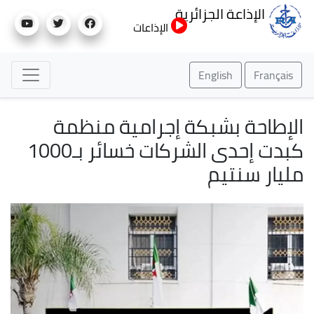
تجاوز
الإذاعة الجزائرية
إلى
الإذاعات
المحتوى
الرئيسي
English
Français
الإطاحة بشبكة إجرامية منظمة
كبدت إحدى الشركات خسائر بـ1000
مليار سنتيم