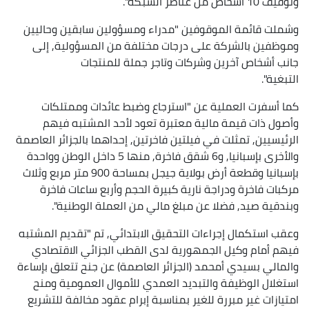
وتوقيف 10 أشخاص من عناصر الشبكة".
وشملت قائمة الموقوفين "مدراء ومسؤولين سابقين وحاليين
وموظفين بالشركة على درجات مختلفة من المسؤولية, إلى
جانب أشخاص آخرين وشركات وتاجر جملة للمنتجات
التبغية".
كما أسفرت العملية عن "استرجاع وضبط عائدات وممتلكات
وأصول ذات قيمة مالية معتبرة تعود لأحد المشتبه فيهم
الرئيسيين, تمثلت في فيلتين فاخرتين, إحداهما بالجزائر العاصمة
والأخرى بإسبانيا, و6 شقق فاخرة, منها 5 داخل الوطن وواحدة
بإسبانيا وقطعة أرض بولاية جيجل بمساحة 900 متر مربع وثلاث
مركبات فاخرة ودراجة نارية كبيرة الحجم وأربع ساعات فاخرة
وبندقية صيد, فضلا عن مبلغ مالي من العملة الوطنية".
وعقب استكمال إجراءات التحقيق الابتدائي, تم "تقديم المشتبه
فيهم أمام وكيل الجمهورية لدى القطب الجزائي الاقتصادي
والمالي بسيدي أمحمد (الجزائر العاصمة) عن جنح تتعلق بإساءة
استغلال الوظيفة والتبديد العمدي للأموال العمومية ومنح
امتيازات غير مبررة للغير بمناسبة إبرام عقود مخالفة للتشريع