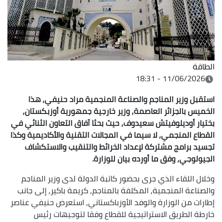
الطاقة
11/06/2026 - 18:31
استقبل وزير المناجم والصناعة المنجمية مراد حنيفي, هذا
الخميس بالجزائر العاصمة, وزير خارجية جمهورية أوزبكستان,
بختيار أوديلوفيتش سعيدوف, حيث بحثا آفاق التعاون الثنائي في
القطاع المنجمي, لا سيما في المجالات التقنية والأكاديمية وكذا
تجسيد برامج مشتركة لإعداد الخرائط والتنقيب والاستكشاف
الجيولوجي, وفق ما أورده بيان للوزارة.
وخلال اللقاء الذي جرى بحضور كاتبة الدولة لدى وزير المناجم
والصناعة المنجمية, المكلفة بالمناجم, كريمة باكير, إلى جانب
إطارات من الوزارة والوفد الأوزباكستاني, استعرض حنيفي عناصر
خارطة الطريق الاستراتيجية للقطاع وفقا لتوجيهات رئيس