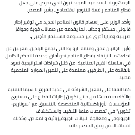
الجمهورية السيد عبد المجيد تبون الذي يحرص على جعل
قطاع المناجم رافعة للتنويع الاقتصادي, يشير المصدر.
وأكد الوزير على إسهام قانون المناجم الجديد في توفير إطار
قانوني مستقر وجذاب, لما يقدمه من ضمانات قوية وحوافز
ضريبية ومزايا أخرى غير مسبوقة للاستثمار الأجنبي.
وأبرز الجانبان عمق ومتانة الروابط التي تجمع البلدين, معربين عن
تطلعهما للارتقاء بقطاع المناجم نحو آفاق جديدة للتحكم الكامل
في سلسلة القيم الصناعية, من خلال شراكات استراتيجية تعود
بالفائدة على الطرفين, معتمدة على تثمين الموارد المنجمية
محليا.
كما اتفقا على تفعيل الشراكة في عديد الفروع لا سيما التقنية
والأكاديمية منها من خلال تكوين إطارات القطاع على مستوى
المؤسسات الأوزباكستانية المتخصصة بالتنسيق مع "سوناريم-
تكوين" في تخصصات منها التنقيب والاستكشاف
الجيولوجي, ومعالجة البيانات الجيوفيزيائية والمعادن, وكذلك
تقنيات الحفر, وفق المصدر ذاته.