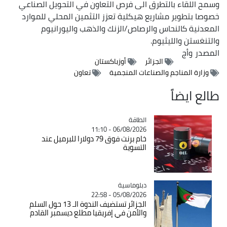
وسمح اللقاء بالتطرق الى فرص التعاون في التحويل الصناعي
خصوصا بتطوير مشاريع هيكلية تعزز التثمين المحلي للموارد
المعدنية كالنحاس والرصاص/الزنك والذهب واليورانيوم
والتنغستن والليثيوم.
المصدر
وأج
الجزائر
أوزباكستان
وزارة المناجم والصناعات المنجمية
تعاون
طالع ايضاً
الطاقة
Catégorie
06/08/2026 - 11:10
خام برنت فوق 79 دولارا للبرميل عند
التسوية
Catégorie
دبلوماسية
05/08/2026 - 22:58
الجزائر تستضيف الندوة الـ 13 حول السلم
والأمن في إفريقيا مطلع ديسمبر القادم