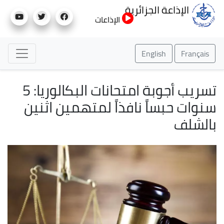
تجاوز
الإذاعة الجزائرية
إلى
الإذاعات
المحتوى
الرئيسي
English
Français
تسريب أجوبة امتحانات البكالوريا: 5
سنوات حبساً نافذاً لمتهمين اثنين
بالشلف