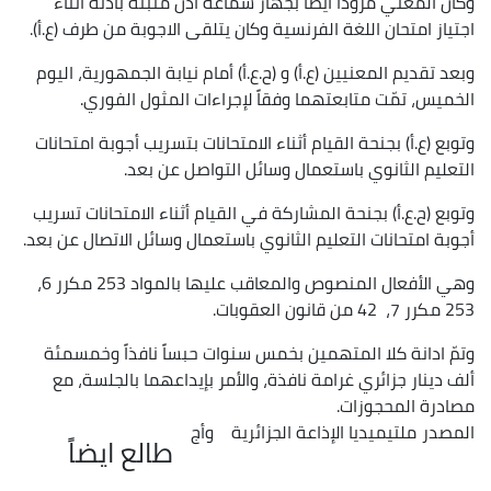
وكان المعني مزوّداً أيضاً بجهاز سماعة أذن مثبتة بأذنه أثناء
اجتياز امتحان اللغة الفرنسية وكان يتلقى الاجوبة من طرف (ع.أ).
وبعد تقديم المعنيين (ع.أ) و (ح.ع.أ) أمام نيابة الجمهورية، اليوم
الخميس، تمّت متابعتهما وفقاً لإجراءات المثول الفوري.
وتوبع (ع.أ) بجنحة القيام أثناء الامتحانات بتسريب أجوبة امتحانات
التعليم الثانوي باستعمال وسائل التواصل عن بعد.
وتوبع (ح.ع.أ) بجنحة المشاركة في القيام أثناء الامتحانات تسريب
أجوبة امتحانات التعليم الثانوي باستعمال وسائل الاتصال عن بعد.
وهي الأفعال المنصوص والمعاقب عليها بالمواد 253 مكرر 6،
253 مكرر 7، 42 من قانون العقوبات.
وتمّ ادانة كلا المتهمين بخمس سنوات حبساً نافذاً وخمسمئة
ألف دينار جزائري غرامة نافذة، والأمر بإيداعهما بالجلسة، مع
مصادرة المحجوزات.
المصدر
ملتيميديا الإذاعة الجزائرية
وأج
طالع ايضاً