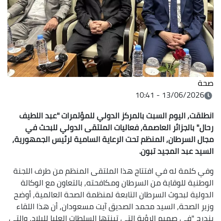
صحة
13/06/2026 - 10:41
انطلقت, اليوم السبت بالمركز الدولي للمؤتمرات "عبد اللطيف
رحال" بالجزائر العاصمة, فعاليات الملتقى الدولي للبحث في
مجال السرطان, المنظم تحت الرعاية السامية لرئيس الجمهورية,
السيد عبد المجيد تبون.
وفي كلمة له في افتتاح هذا الملتقى المنظم من طرف اللجنة
الوطنية للوقاية من السرطان ومكافحته, بالتعاون مع الوكالة
الدولية لبحوث السرطان التابعة لمنظمة الصحة العالمية, أوضح
وزير الصحة, السيد محمد الصديق آيت مسعودان, أن هذا اللقاء
يندرج "في صميم الرؤية التي تبنتها السلطات العليا للبلاد, والتي