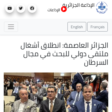
تجاوز
الإذاعة الجزائرية
إلى
الإذاعات
المحتوى
الرئيسي
English
Français
الجزائر العاصمة: انطلاق أشغال
ملتقى دولي للبحث في مجال
السرطان