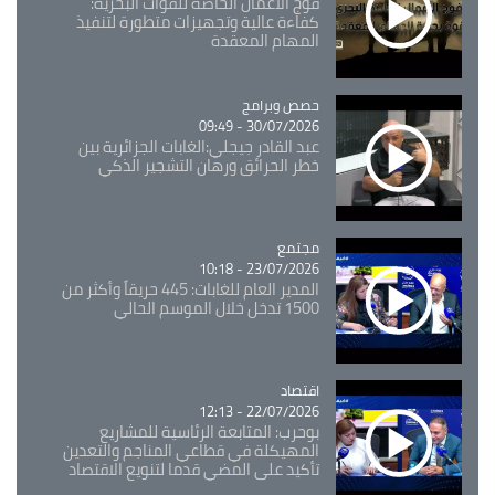
فوج الأعمال الخاصة للقوات البحرية:
كفاءة عالية وتجهيزات متطورة لتنفيذ
المهام المعقدة
Catégorie
حصص وبرامج
30/07/2026 - 09:49
عبد القادر جيجلي:الغابات الجزائرية بين
خطر الحرائق ورهان التشجير الذكي
مجتمع
Catégorie
23/07/2026 - 10:18
المدير العام للغابات: 445 حريقاً وأكثر من
1500 تدخل خلال الموسم الحالي
اقتصاد
Catégorie
22/07/2026 - 12:13
بوحرب: المتابعة الرئاسية للمشاريع
المهيكلة في قطاعي المناجم والتعدين
تأكيد على المضي قدما لتنويع الاقتصاد