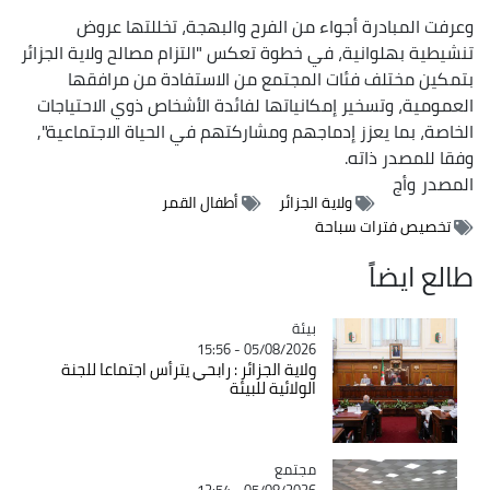
وعرفت المبادرة أجواء من الفرح والبهجة، تخللتها عروض
تنشيطية بهلوانية، في خطوة تعكس "التزام مصالح ولاية الجزائر
بتمكين مختلف فئات المجتمع من الاستفادة من مرافقها
العمومية، وتسخير إمكانياتها لفائدة الأشخاص ذوي الاحتياجات
الخاصة، بما يعزز إدماجهم ومشاركتهم في الحياة الاجتماعية",
وفقا للمصدر ذاته.
المصدر
وأج
ولاية الجزائر
أطفال القمر
تخصيص فترات سباحة
طالع ايضاً
بيئة
Catégorie
05/08/2026 - 15:56
ولاية الجزائر : رابحي يترأس اجتماعا للجنة
الولائية للبيئة
مجتمع
Catégorie