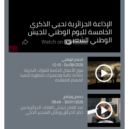
الإذاعة الجزائرية تحيي الذكرى
الخامسة لليوم الوطني للجيش
الوطني الشعبي
Catégorie
الدفاع الوطني
04/08/2026 - 12:10
فوج الأعمال الخاصة للقوات البحرية:
كفاءة عالية وتجهيزات متطورة لتنفيذ
المهام المعقدة
Catégorie
حصص وبرامج
30/07/2026 - 09:49
عبد القادر جيجلي:الغابات الجزائرية بين
خطر الحرائق ورهان التشجير الذكي