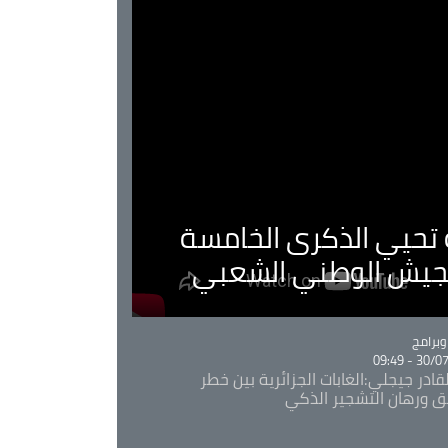
ية تحيي الذكرى الخامسة
لجيش الوطني الشعبي
Ca
برامج
30/07/20
قادر جيجلي:الغابات الجزائرية بين خطر
ئق ورهان التشجير الذكي