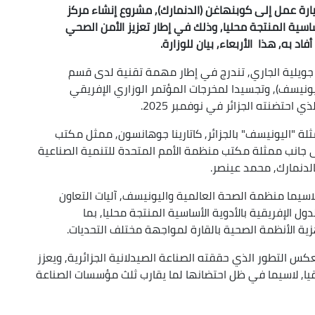
يارة عمل إلى كوبنهاغن (الدنمارك), مشروع إنشاء مركز
أساسية المنتجة محليا, وذلك في إطار تعزيز الأمن الصحي
اد به, هذا الأربعاء, بيان للوزارة.
أوضح البيان أن الزيارة, التي تمتد من الـ6 إلى الـ9 جويلية الجاري, تندرج في إطار مهمة تقنية لدى قسم
ليونيسف), وتجسيدا لمخرجات المؤتمر الوزاري الإفريقي
 احتضنته الجزائر في نوفمبر 2025.
لة "اليونيسف" بالجزائر, كاتارينا جوهانسون, ممثل مكتب
إلى جانب ممثلة مكتب منظمة الأمم المتحدة للتنمية الصناعية
بالدنمارك, محمد عينصر.
 لاسيما منظمة الصحة العالمية واليونيسف, آليات التعاون
الإفريقية بالأدوية الأساسية المنتجة محليا, بما
ية الأنظمة الصحية بالقارة لمواجهة مختلف التحديات.
عكس التطور الذي حققته الصناعة الصيدلانية الجزائرية, ويعزز
يقيا, لاسيما في ظل احتضانها لما يقارب ثلث مؤسسات الصناعة