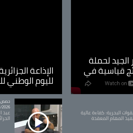
الجيد لحملة
ئج قياسية في
الإذاعة الجزائر
لليوم الوطني ل
tégorie
حصص و
26 - 09:49
قوات البحرية: كفاءة عالية
عبد ال
فيذ المهام المعقدة
الحرا