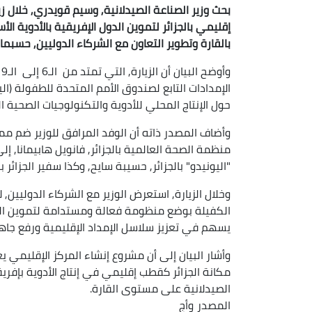
بحث وزير الصناعة الصيدلانية, وسيم قويدري, خلال ز
إقليمي بالجزائر لتموين الدول الإفريقية بالأدوية ال
بالقارة وتطوير التعاون مع الشركاء الدوليين, حسبما أف
و
الإمدادات التابع لصندوق الأمم المتحدة للطفولة (ا
حول الإنتاج المحلي للأدوية والتكنولوجيات الصحية الذي
وأضاف المصدر ذاته أن الوفد المرافق للوزير ضم ممث
منظمة الصحة العالمية بالجزائر, فانويل هابيمانا, 
"اليونيدو" بالجزائر, حسيبة سايح, وكذا سفير الجزائر 
وخلال الزيارة, استعرض الوزير مع الشركاء الدوليين,
الكفيلة بوضع منظومة فعالة ومستدامة لتموين الدول 
يسهم في تعزيز سلاسل الإمداد الإقليمية ورفع جاهز
وأشار البيان إلى أن مشروع إنشاء المركز الإقليمي ي
مكانة الجزائر كقطب إقليمي في إنتاج الأدوية بإفر
الصيدلانية على مستوى القارة.
المصدر
وأج