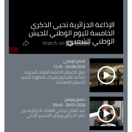
الإذاعة الجزائرية تحيي الذكرى
الخامسة لليوم الوطني للجيش
الوطني الشعبي
Catégorie
الدفاع الوطني
04/08/2026 - 12:10
فوج الأعمال الخاصة للقوات البحرية:
كفاءة عالية وتجهيزات متطورة لتنفيذ
المهام المعقدة
Catégorie
حصص وبرامج
30/07/2026 - 09:49
عبد القادر جيجلي:الغابات الجزائرية بين
خطر الحرائق ورهان التشجير الذكي