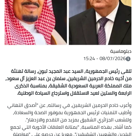
دبلوماسية
08/07/2026 - 15:24
تلقى رئيس الجمهورية, السيد عبد المجيد تبون, رسالة تهنئة
من أخيه خادم الحرمين الشريفين, سلمان بن عبد العزيز آل سعود,
ملك المملكة العربية السعودية الشقيقة, بمناسبة الذكرى
الرابعة والستين لعيد الاستقلال واسترجاع السيادة الوطنية.
وأعرب خادم الحرمين الشريفين, في رسالته, عن "أصدق التهاني
وأطيب التمنيات لرئيس الجمهورية بموفور الصحة والسعادة,
وللشعب الجزائري الشقيق بمزيد من التقدم والازدهار".
كما أشاد, بهذه المناسبة, "بمتانة العلاقات الأخوية التي تجمع
البلدين والشعبين الشقيقين", معربا عن حرصه على "مواصلة