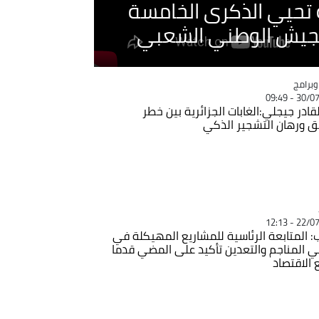
ية تحيي الذكرى الخامسة
لجيش الوطني الشعبي
Ca
برامج
30/07/20
قادر جيجلي:الغابات الجزائرية بين خطر
ئق ورهان التشجير الذكي
Ca
22/07/20
: المتابعة الرئاسية للمشاريع المهيكلة في
 المناجم والتعدين تأكيد على المضي قدما
 الاقتصاد