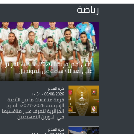
رياضة
كأس أمم إفريقيا 2026: سيدات الجزائر
على بعد 48 ساعة عن المونديال
Catégorie
كرة القدم
06/08/2026 - 17:31
قرعة منافسات ما بين الأندية
الإفريقية 2026-2027: الفرق
الجزائرية تتعرف على منافسيها
في الدورين التمهيديين
Catégorie
كرة القدم