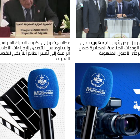
:عطاف يضع إكليلا من الزهور أمام
ول يبرز حرص رئيس الجمهورية على
عطاف يستقبل من قبل رئيس جمهورية
عطاف يدعو إلى تكثيف التحرك السياس
صر بمينسك
 الوحدات الصناعية المصادرة ضمن
بيلاروسيا
والدبلوماسي للتصدي للإجراءات الأحادي
رجاع الأصول المنهوبة
الرامية إلى تغيير الطابع التاريخي للقد
الشريف