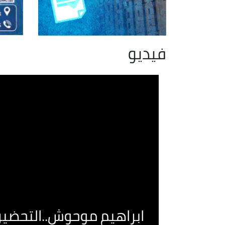
فيديو
ابراهيم موحوش..التحضير 