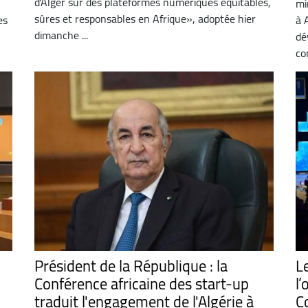
d'Alger sur des plateformes numériques équitables,
mi
sûres et responsables en Afrique», adoptée hier
es
à 
dimanche ...
dé
co
Président de la République : la
L
Conférence africaine des start-up
l’
traduit l'engagement de l'Algérie à
C