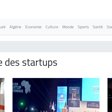
Aller
au
contenu
principal
in navigation
ueil
Algérie
Economie
Culture
Monde
Sports
Santé
Soc
e des startups