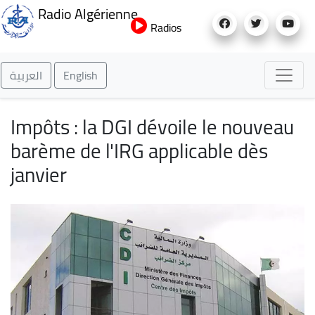
Aller
Radio Algérienne
au
Radios
contenu
principal
العربية
English
Impôts : la DGI dévoile le nouveau
barème de l'IRG applicable dès
janvier