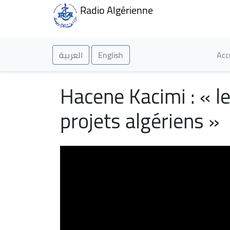
Radio Algérienne
Ma
العربية
English
Acc
Hacene Kacimi : « l
projets algériens »