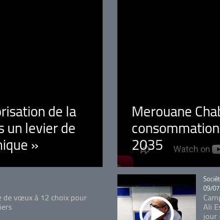
orisation de la
Merouane Chaba
 un levier de
consommation é
ique »
2035
Catégo
Sociét
09/07
e de vœux à 12 choix pour
Camp
iers
Ali 
jour