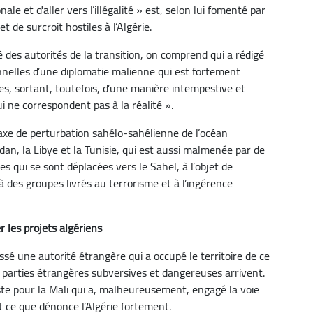
le et d'aller vers l’illégalité » est, selon lui fomenté par
t de surcroit hostiles à l’Algérie.
é des autorités de la transition, on comprend qui a rédigé
nelles d’une diplomatie malienne qui est fortement
nes, sortant, toutefois, d’une manière intempestive et
ui ne correspondent pas à la réalité ».
n axe de perturbation sahélo-sahélienne de l’océan
dan, la Libye et la Tunisie, qui est aussi malmenée par de
s qui se sont déplacées vers le Sahel, à l’objet de
 à des groupes livrés au terrorisme et à l’ingérence
 les projets algériens
assé une autorité étrangère qui a occupé le territoire de ce
s parties étrangères subversives et dangereuses arrivent.
ste pour la Mali qui a, malheureusement, engagé la voie
st ce que dénonce l’Algérie fortement.