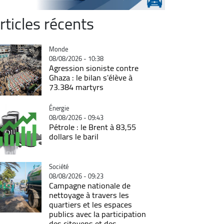
rticles récents
Catégorie
Monde
08/08/2026 - 10:38
Agression sioniste contre
Ghaza : le bilan s'élève à
73.384 martyrs
Catégorie
Énergie
08/08/2026 - 09:43
Pétrole : le Brent à 83,55
dollars le baril
Catégorie
Société
08/08/2026 - 09:23
Campagne nationale de
nettoyage à travers les
quartiers et les espaces
publics avec la participation
des citoyens et des