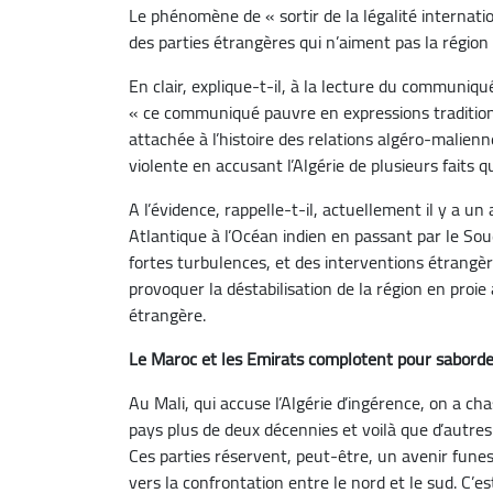
Le
phénomène de « sortir de la légalité internationa
des parties étrangères qui n’aiment pas la région e
En clair, explique-t-il, à la lecture du communiqu
« ce communiqué pauvre en expressions tradition
attachée à l’histoire des relations algéro-malien
violente en accusant l’Algérie de plusieurs faits q
A l’évidence, rappelle-t-il, actuellement il y a u
Atlantique à l’Océan indien en passant par le Sou
fortes turbulences, et des interventions étrangère
provoquer la déstabilisation de la région en proie
étrangère.
Le Maroc et les Emirats complotent pour saborder
Au Mali, qui accuse l’Algérie d’ingérence, on a ch
pays plus de deux décennies et voilà que d’autre
Ces parties réservent, peut-être, un avenir fune
vers la confrontation entre le nord et le sud. C’e