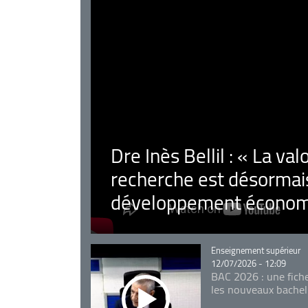
Dre Inès Bellil : « La val
recherche est désormais
développement économ
Catégorie
Enseignement supérieur
12/07/2026 - 12:09
BAC 2026 : une fich
les nouveaux bachel