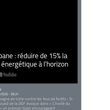
ne : réduire de 15% la
nergétique à l’horizon
rie
é
/2026 - 09:37
agne de lutte contre les feux de forêts : Si
Essaid de la DGF évoque dans « L'Invité du
 » un premier bilan encourageant