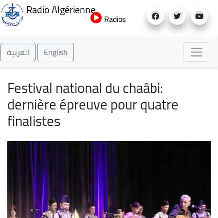
Aller
Radio Algérienne
au
Radios
contenu
principal
العربية
English
Festival national du chaâbi:
dernière épreuve pour quatre
finalistes