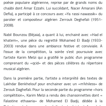
poésie populaire algérienne, reprise par de grands noms du
chaâbi dont Amar Ezzahi.
Lui succédant, Nacer Amarani (Ain
Defla), a participé à ce concours avec «Ya rassi nawassik» du
parolier et compositeur algérien Zerrouk Deghefali (1951-
2008).
Nabil Bounzou (Béjaia), a quant à lui, enchainé avec «Had el
khatem», une pièce du regretté Mohamed El Badji (1933-
2003) rendue dans une ambiance festive et conviviale.
A
l'issue de la compétition, la soirée s'est poursuivie avec
l'artiste Karim Melzi qui a gratifié le public d'un programme
comprenant du «qcid» et des pièces célèbres du répertoire
musical algérien.
Dans la première partie, l'artiste a interprété des textes de
Lakhdar Benkhelouf pour enchainer avec un «m'khiless» de
Zerouk Daghefali. Pour la seconde partie du programme «hors
compétition», Karim Melzi a rendu des chansonnettes dont «
Falastine ethawria» de Mohamed El Badji, dédiée à la