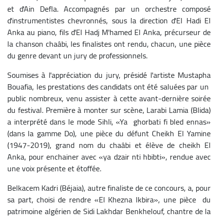
et d'Ain Defla.
Accompagnés par un orchestre composé
d'instrumentistes chevronnés, sous la direction d'El Hadi El
Anka au piano, fils d'El Hadj M'hamed El Anka, précurseur de
la chanson chaâbi, les finalistes ont rendu, chacun, une pièce
du genre devant un jury de professionnels.
Soumises à l'appréciation du jury, présidé l'artiste Mustapha
Bouafia, les prestations des candidats ont été saluées par un
public nombreux, venu assister à cette avant-dernière soirée
du festival.
Première à monter sur scène, Larabi Lamia (Blida)
a interprété dans le mode Sihli, «Ya ghorbati fi bled ennas»
(dans la gamme Do), une pièce du défunt Cheikh El Yamine
(1947-2019), grand nom du chaâbi et élève de cheikh El
Anka, pour enchainer avec «ya dzair nti hbibti», rendue avec
une voix présente et étoffée.
Belkacem Kadri (Béjaia), autre finaliste de ce concours, a, pour
sa part, choisi de rendre «El Khezna lkbira», une pièce du
patrimoine algérien de Sidi Lakhdar Benkhelouf, chantre de la