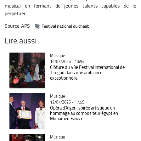
musical en formant de jeunes talents capables de le
perpétuer.
Source
APS
Festival national du chaâbi
Lire aussi
Catégorie
Musique
14/07/2026 - 10:54
Clôture du 43e Festival international de
Timgad dans une ambiance
exceptionnelle
Catégorie
Musique
12/07/2026 - 17:59
Opéra d'Alger : soirée artistique en
hommage au compositeur égyptien
Mohamed Fawzi
Catégorie
Musique