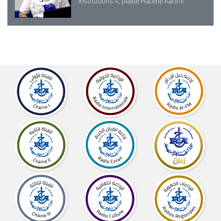
institutions », plaide Hacène Kacimi