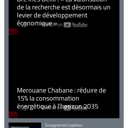
de la recherche est désormais un
levier de développement
économique »
Merouane Chabane : réduire de
15% la consommation
énergétique à l’horizon 2035
Catégorie
Enseignement supérieur