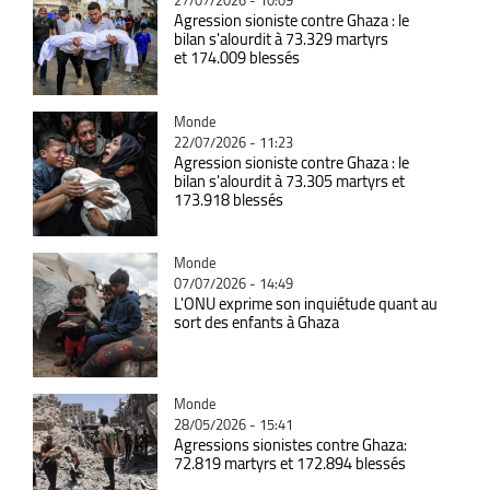
27/07/2026 - 10:09
Agression sioniste contre Ghaza : le
bilan s'alourdit à 73.329 martyrs
et 174.009 blessés
Catégorie
Monde
22/07/2026 - 11:23
Agression sioniste contre Ghaza : le
bilan s'alourdit à 73.305 martyrs et
173.918 blessés
Catégorie
Monde
07/07/2026 - 14:49
L'ONU exprime son inquiétude quant au
sort des enfants à Ghaza
Catégorie
Monde
28/05/2026 - 15:41
Agressions sionistes contre Ghaza:
72.819 martyrs et 172.894 blessés