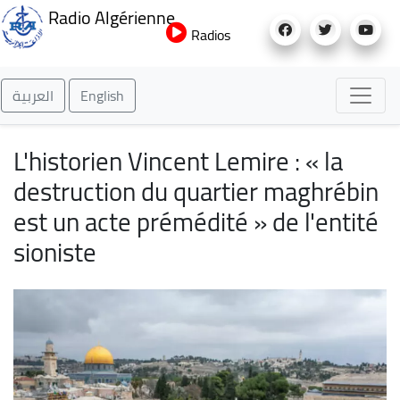
Aller
Radio Algérienne
au
Radios
contenu
principal
العربية
English
L'historien Vincent Lemire : « la
destruction du quartier maghrébin
est un acte prémédité » de l'entité
sioniste