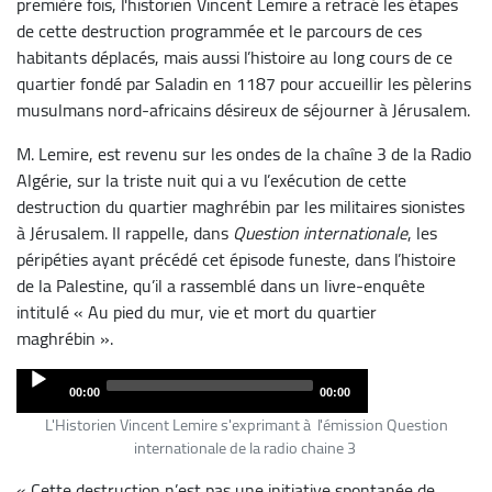
première fois, l'historien Vincent Lemire a retracé les étapes
de cette destruction programmée et le parcours de ces
habitants déplacés, mais aussi l’histoire au long cours de ce
quartier fondé par Saladin en 1187 pour accueillir les pèlerins
musulmans nord-africains désireux de séjourner à Jérusalem.
M. Lemire, est revenu sur les ondes de la chaîne 3 de la Radio
Algérie, sur la triste nuit qui a vu l’exécution de cette
destruction du quartier maghrébin par les militaires sionistes
à Jérusalem. Il rappelle, dans
Question internationale
, les
péripéties ayant précédé cet épisode funeste, dans l’histoire
de la Palestine, qu’il a rassemblé dans un livre-enquête
intitulé « Au pied du mur, vie et mort du quartier
maghrébin ».
Audio
00:00
00:00
Player
L'Historien Vincent Lemire s'exprimant à l'émission Question
internationale de la radio chaine 3
« Cette destruction n’est pas une initiative spontanée de