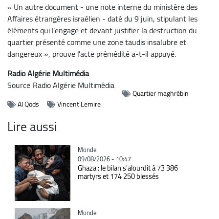
« Un autre document - une note interne du ministère des
Affaires étrangères israélien - daté du 9 juin, stipulant les
éléments qui l’engage et devant justifier la destruction du
quartier présenté comme une zone taudis insalubre et
dangereux », prouve l'acte prémédité a-t-il appuyé.
Radio Algérie Multimédia
Source
Radio Algérie Multimédia
Quartier maghrébin
Al Qods
Vincent Lemire
Lire aussi
Catégorie
Monde
09/08/2026 - 10:47
Ghaza : le bilan s'alourdit à 73 386
martyrs et 174 250 blessés
Catégorie
Monde