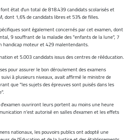
 font état d'un total de 818.439 candidats scolarisés et
, dont 1,6% de candidats libres et 53% de filles.
 spécifiques sont également concernés par cet examen, dont
al, 9 souffrant de la maladie des "enfants de la lune", 7
un handicap moteur et 429 malentendants.
nation et 5.003 candidats issus des centres de rééducation.
rises pour assurer le bon déroulement des examens
 suivi à plusieurs niveaux, avait affirmé le ministre de
rant que "les sujets des épreuves sont puisés dans les
".
 d'examen ouvriront leurs portent au moins une heure
unication n'est autorisé en salles d'examen et les effets
mens nationaux, les pouvoirs publics ont adopté une
teurs de l'Education et de la Justice et des établissements