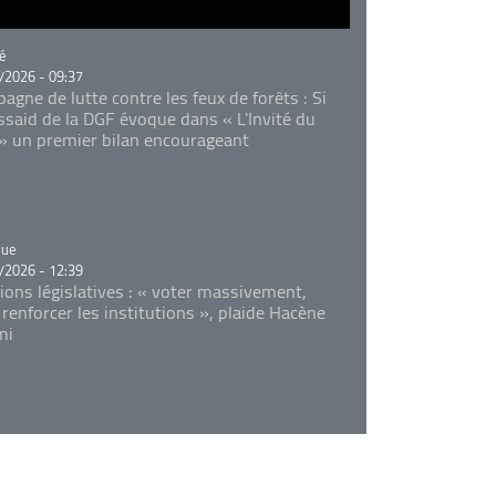
rie
é
/2026 - 09:37
agne de lutte contre les feux de forêts : Si
Essaid de la DGF évoque dans « L'Invité du
 » un premier bilan encourageant
rie
que
/2026 - 12:39
tions législatives : « voter massivement,
 renforcer les institutions », plaide Hacène
mi