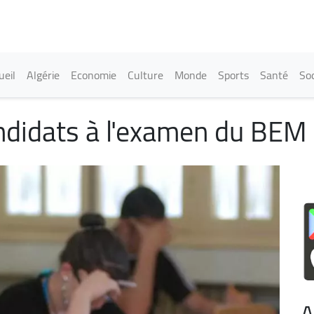
Aller
au
contenu
principal
in navigation
ueil
Algérie
Economie
Culture
Monde
Sports
Santé
Soc
didats à l'examen du BEM à
A