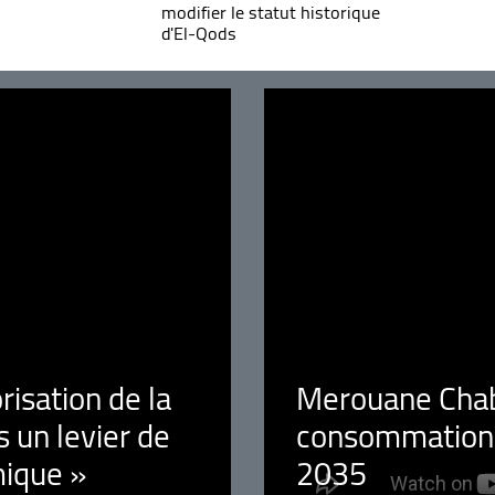
modifier le statut historique
d'El-Qods
orisation de la
Merouane Chaba
 un levier de
consommation é
ique »
2035