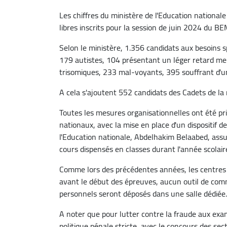
Les chiffres du ministère de l'Education nationale
libres inscrits pour la session de juin 2024 du BEM
Selon le ministère, 1.356 candidats aux besoins
179 autistes, 104 présentant un léger retard ment
trisomiques, 233 mal-voyants, 395 souffrant d'
A cela s'ajoutent 552 candidats des Cadets de la 
Toutes les mesures organisationnelles ont été p
nationaux, avec la mise en place d'un dispositif de
l'Education nationale, Abdelhakim Belaabed, assu
cours dispensés en classes durant l'année scolaire
Comme lors des précédentes années, les centres
avant le début des épreuves, aucun outil de comm
personnels seront déposés dans une salle dédiée.
A noter que pour lutter contre la fraude aux exa
politique pénale stricte, avec le concours des sec