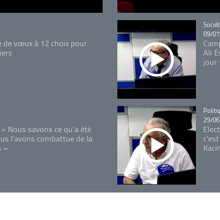
Catégo
Sociét
09/07
e de vœux à 12 choix pour
Camp
iers
Ali 
jour
Catégo
Politi
29/06
 « Nous savons ce qu’a été
Elec
ous l’avons combattue de la
c'est
s »
Kaci