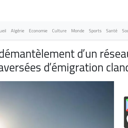
Aller
au
contenu
principal
in navigation
ueil
Algérie
Economie
Culture
Monde
Sports
Santé
Soc
: démantèlement d’un résea
raversées d’émigration clan