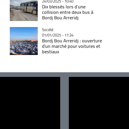
24/03/2025 - 10:40
Dix blessés lors d’une
collision entre deux bus à
Bordj Bou Arreridj
Catégorie
Société
01/01/2025 - 17:34
Bordj Bou Arreridj : ouverture
d'un marché pour voitures et
bestiaux