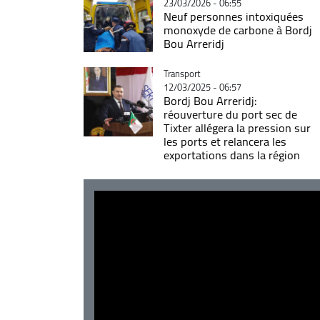
23/03/2026 - 06:55
Neuf personnes intoxiquées
monoxyde de carbone à Bordj
Bou Arreridj
Catégorie
Transport
12/03/2025 - 06:57
Bordj Bou Arreridj:
réouverture du port sec de
Tixter allégera la pression sur
les ports et relancera les
exportations dans la région