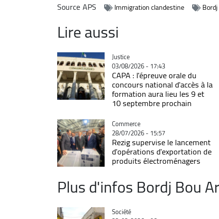
Source
APS
Immigration clandestine
Bordj
Lire aussi
Catégorie
Justice
03/08/2026 - 17:43
CAPA : l'épreuve orale du
concours national d'accès à la
formation aura lieu les 9 et
10 septembre prochain
Catégorie
Commerce
28/07/2026 - 15:57
Rezig supervise le lancement
d'opérations d'exportation de
produits électroménagers
Plus d'infos Bordj Bou Ar
Catégorie
Société