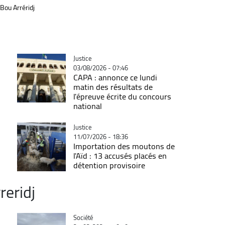
 Bou Arréridj
Catégorie
Justice
03/08/2026 - 07:46
CAPA : annonce ce lundi
matin des résultats de
l'épreuve écrite du concours
national
Catégorie
Justice
11/07/2026 - 18:36
Importation des moutons de
l'Aïd : 13 accusés placés en
détention provisoire
reridj
Catégorie
Société