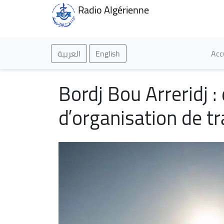
Radio Algérienne
Ma
العربية
English
Acc
Bordj Bou Arreridj 
d’organisation de t