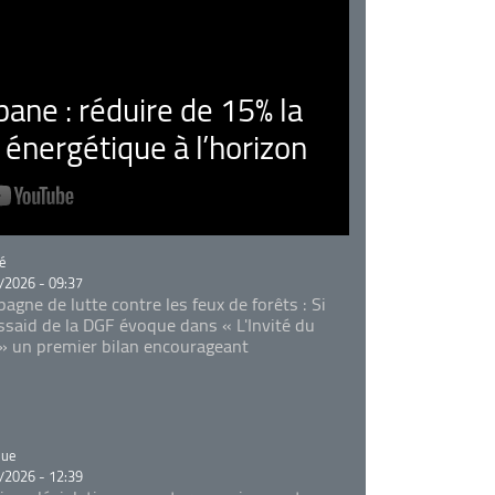
ne : réduire de 15% la
nergétique à l’horizon
rie
é
/2026 - 09:37
agne de lutte contre les feux de forêts : Si
Essaid de la DGF évoque dans « L'Invité du
 » un premier bilan encourageant
rie
que
/2026 - 12:39