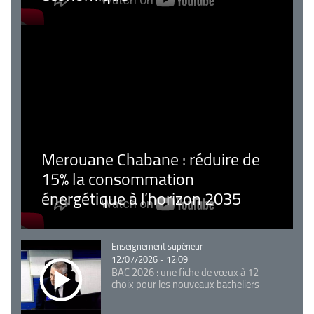
Merouane Chabane : réduire de
15% la consommation
énergétique à l’horizon 2035
Catégorie
Enseignement supérieur
12/07/2026 - 12:09
BAC 2026 : une fiche de vœux à 12
choix pour les nouveaux bacheliers