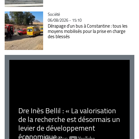
Catégorie
Société
06/08/2026 - 15:10
Dérapage d'un bus à Constantine : tous les
moyens mobilisés pour la prise en charge
des blessés
Dre Inès Bellil : « La valorisation
de la recherche est désormais un
levier de développement
économique »