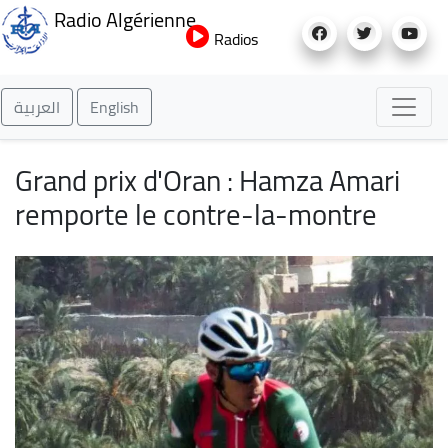
Aller
Radio Algérienne
au
Radios
contenu
principal
العربية
English
Grand prix d'Oran : Hamza Amari
remporte le contre-la-montre