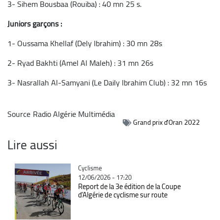
3- Sihem Bousbaa (Rouiba) : 40 mn 25 s.
Juniors garçons :
1- Oussama Khellaf (Dely Ibrahim) : 30 mn 28s
2- Ryad Bakhti (Amel Al Maleh) : 31 mn 26s
3- Nasrallah Al-Samyani (Le Daily Ibrahim Club) : 32 mn 16s
Source
Radio Algérie Multimédia
Grand prix d'Oran 2022
Lire aussi
Catégorie
Cyclisme
12/06/2026 - 17:20
Report de la 3e édition de la Coupe
d’Algérie de cyclisme sur route