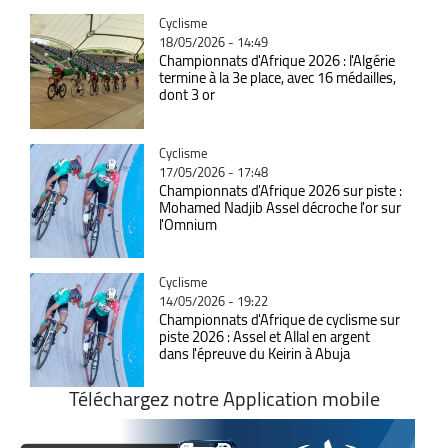
Catégorie
Cyclisme
18/05/2026 - 14:49
Championnats d'Afrique 2026 : l'Algérie
termine à la 3e place, avec 16 médailles,
dont 3 or
Catégorie
Cyclisme
17/05/2026 - 17:48
Championnats d'Afrique 2026 sur piste :
Mohamed Nadjib Assel décroche l'or sur
l'Omnium
Catégorie
Cyclisme
14/05/2026 - 19:22
Championnats d'Afrique de cyclisme sur
piste 2026 : Assel et Allal en argent
dans l'épreuve du Keirin à Abuja
Téléchargez notre Application mobile