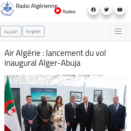
Aller
Radio Algérienne
au
Radios
contenu
principal
العربية
English
Air Algérie : lancement du vol
inaugural Alger-Abuja