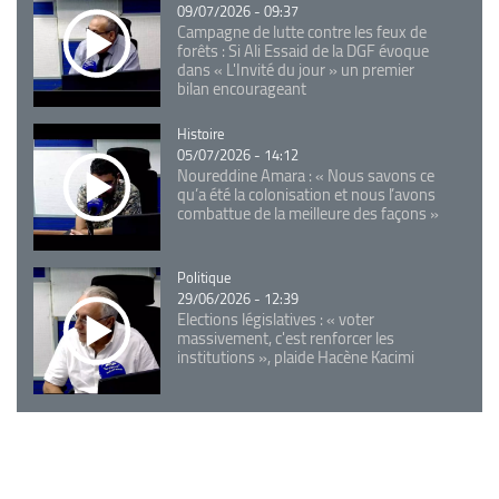
09/07/2026 - 09:37
Campagne de lutte contre les feux de
forêts : Si Ali Essaid de la DGF évoque
dans « L'Invité du jour » un premier
bilan encourageant
Catégorie
Histoire
05/07/2026 - 14:12
Noureddine Amara : « Nous savons ce
qu’a été la colonisation et nous l’avons
combattue de la meilleure des façons »
Catégorie
Politique
29/06/2026 - 12:39
Elections législatives : « voter
massivement, c'est renforcer les
institutions », plaide Hacène Kacimi