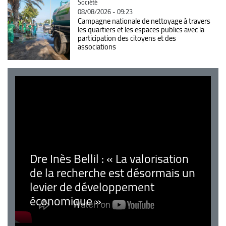
Catégorie
Société
08/08/2026 - 09:23
Campagne nationale de nettoyage à travers
les quartiers et les espaces publics avec la
participation des citoyens et des
associations
Dre Inès Bellil : « La valorisation
de la recherche est désormais un
levier de développement
économique »