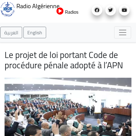
Aller
Radio Algérienne
au
Radios
contenu
principal
العربية
English
Le projet de loi portant Code de
procédure pénale adopté à l’APN