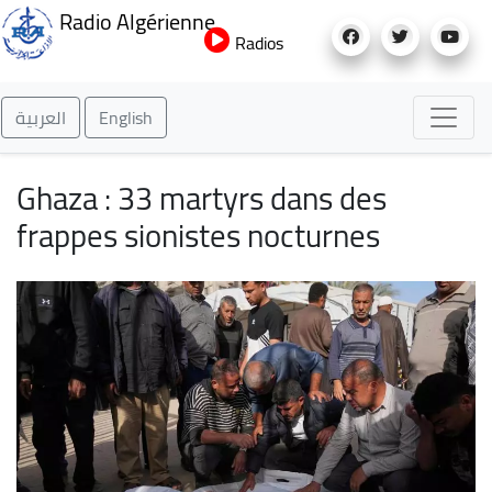
Aller
Radio Algérienne
au
Radios
contenu
principal
العربية
English
Ghaza : 33 martyrs dans des
frappes sionistes nocturnes