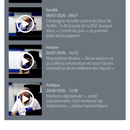
Catégorie
Société
09/07/2026 - 09:37
Campagne de lutte contre les feux de
forêts : Si Ali Essaid de la DGF évoque
dans « L'Invité du jour » un premier
bilan encourageant
Catégorie
Histoire
05/07/2026 - 14:12
Noureddine Amara : « Nous savons ce
qu’a été la colonisation et nous l’avons
combattue de la meilleure des façons »
Catégorie
Politique
29/06/2026 - 12:39
Elections législatives : « voter
massivement, c'est renforcer les
institutions », plaide Hacène Kacimi