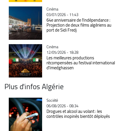
Catégorie
Cinéma
03/07/2026 - 11:43
64e anniversaire de l'Indépendance :
Projection de deux films algériens au
port de Sidi Fredj
Catégorie
Cinéma
12/05/2026 - 18:28
Les meilleures productions
récompensées au festival international
d'Imedghassen
Plus d'infos Algérie
Catégorie
Société
06/08/2026 - 08:34
Drogues et alcool au volant : les
contrôles inopinés bientôt déployés