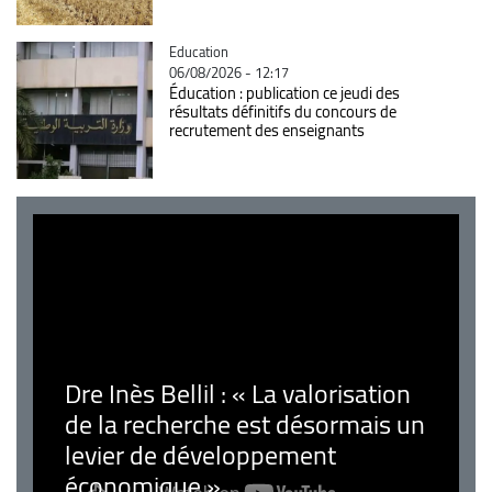
Catégorie
Education
06/08/2026 - 12:17
Éducation : publication ce jeudi des
résultats définitifs du concours de
recrutement des enseignants
Dre Inès Bellil : « La valorisation
de la recherche est désormais un
levier de développement
économique »