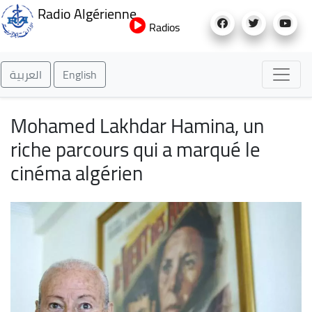
Aller
Radio Algérienne
au
Radios
contenu
principal
العربية
English
Mohamed Lakhdar Hamina, un
riche parcours qui a marqué le
cinéma algérien