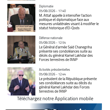
Catégorie
Diplomatie
05/08/2026 - 17:40
M. Attaf appelle à intensifier l'action
politique et diplomatique face aux
mesures unilatérales visant à modifier le
statut historique d'El-Qods
Catégorie
Défense nationale
05/08/2026 - 12:54
Le Général d'armée Saïd Chanegriha
présente ses condoléances suite au
décès du général Kamel Lakhdar des
Forces terrestres de l'ANP
Catégorie
Activités présidentielles
05/08/2026 - 12:44
Le président de la République présente
ses condoléances suite au décès du
général Kamel Lakhdar des Forces
terrestres de l'ANP
Téléchargez notre Application mobile