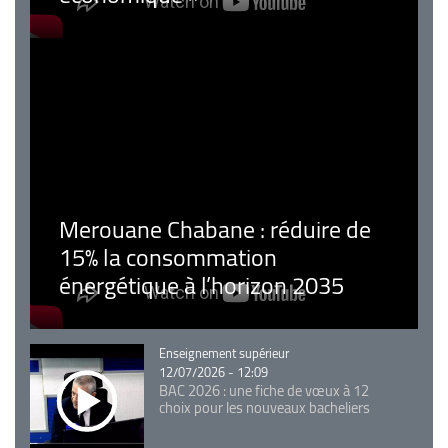
Merouane Chabane : réduire de
15% la consommation
énergétique à l’horizon 2035
Catégorie
Enseignement supérieur
12/07/2026 - 12:09
BAC 2026 : une fiche de vœux à 12
choix pour les nouveaux bacheliers