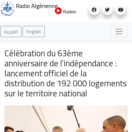
Aller
Radio Algérienne
au
Radios
contenu
principal
العربية
English
Célébration du 63ème
anniversaire de l’indépendance :
lancement officiel de la
distribution de 192 000 logements
sur le territoire national