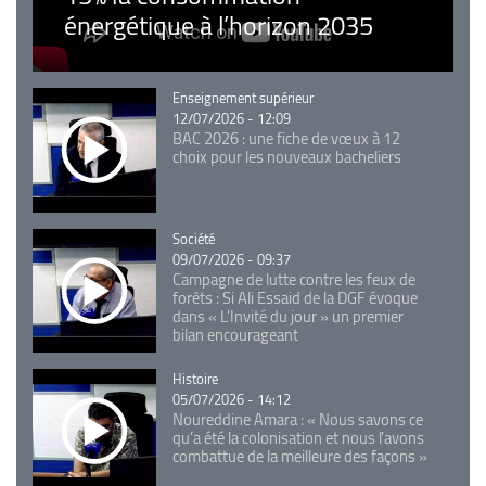
énergétique à l’horizon 2035
Catégorie
Enseignement supérieur
12/07/2026 - 12:09
BAC 2026 : une fiche de vœux à 12
choix pour les nouveaux bacheliers
Catégorie
Société
09/07/2026 - 09:37
Campagne de lutte contre les feux de
forêts : Si Ali Essaid de la DGF évoque
dans « L'Invité du jour » un premier
bilan encourageant
Catégorie
Histoire
05/07/2026 - 14:12
Noureddine Amara : « Nous savons ce
qu’a été la colonisation et nous l’avons
combattue de la meilleure des façons »