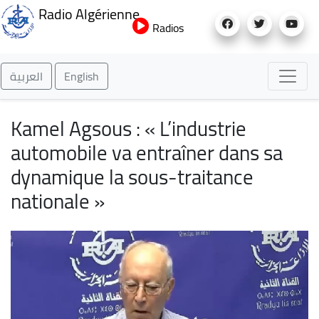
Aller
Radio Algérienne
au
Radios
contenu
principal
العربية
English
Kamel Agsous : « L’industrie
automobile va entraîner dans sa
dynamique la sous-traitance
nationale »