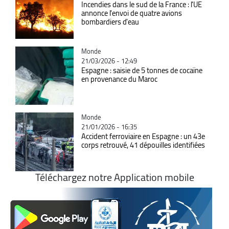
Incendies dans le sud de la France : l'UE
annonce l'envoi de quatre avions
bombardiers d'eau
Catégorie
Monde
21/03/2026 - 12:49
Espagne : saisie de 5 tonnes de cocaïne
en provenance du Maroc
Catégorie
Monde
21/01/2026 - 16:35
Accident ferroviaire en Espagne : un 43e
corps retrouvé, 41 dépouilles identifiées
Téléchargez notre Application mobile