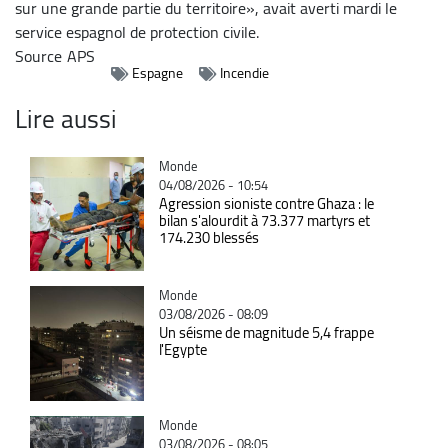
sur une grande partie du territoire», avait averti mardi le
service espagnol de protection civile.
Source
APS
Espagne
Incendie
Lire aussi
Catégorie
Monde
04/08/2026 - 10:54
Agression sioniste contre Ghaza : le
bilan s'alourdit à 73.377 martyrs et
174.230 blessés
Catégorie
Monde
03/08/2026 - 08:09
Un séisme de magnitude 5,4 frappe
l'Egypte
Catégorie
Monde
03/08/2026 - 08:05