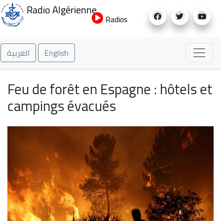
Aller
Radio Algérienne
au
Radios
contenu
principal
العربية
English
Feu de forêt en Espagne : hôtels et
campings évacués