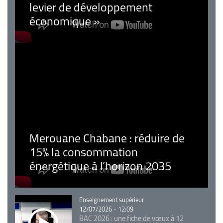
levier de développement
économique »
Merouane Chabane : réduire de
15% la consommation
énergétique à l’horizon 2035
Catégorie
Enseignement supérieur
12/07/2026 - 12:09
BAC 2026 : une fiche de vœux à 12