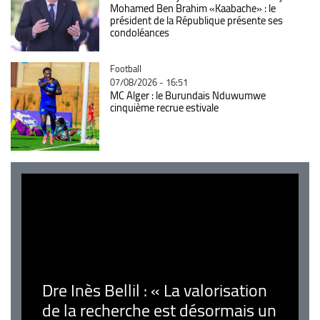
Mohamed Ben Brahim «Kaabache» : le
président de la République présente ses
condoléances
Catégorie
Football
07/08/2026 - 16:51
MC Alger : le Burundais Nduwumwe
cinquième recrue estivale
Dre Inès Bellil : « La valorisation
de la recherche est désormais un