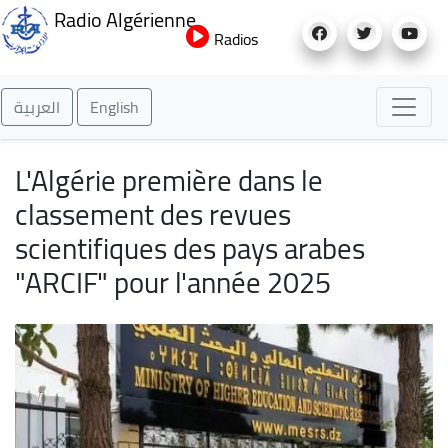
Aller
Radio Algérienne
au
Radios
contenu
principal
العربية
English
L'Algérie première dans le
classement des revues
scientifiques des pays arabes
"ARCIF" pour l'année 2025