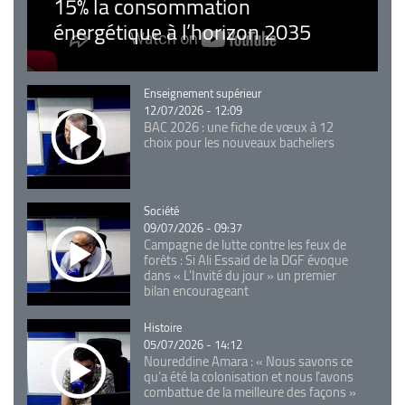
15% la consommation
énergétique à l’horizon 2035
Catégorie
Enseignement supérieur
12/07/2026 - 12:09
BAC 2026 : une fiche de vœux à 12
choix pour les nouveaux bacheliers
Catégorie
Société
09/07/2026 - 09:37
Campagne de lutte contre les feux de
forêts : Si Ali Essaid de la DGF évoque
dans « L'Invité du jour » un premier
bilan encourageant
Catégorie
Histoire
05/07/2026 - 14:12
Noureddine Amara : « Nous savons ce
qu’a été la colonisation et nous l’avons
combattue de la meilleure des façons »