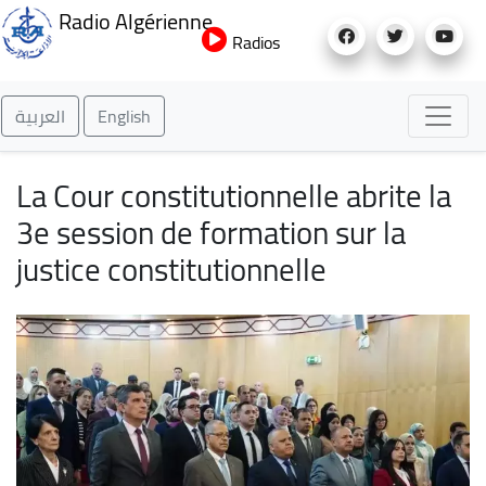
Aller
Radio Algérienne
au
Radios
contenu
principal
العربية
English
La Cour constitutionnelle abrite la
3e session de formation sur la
justice constitutionnelle