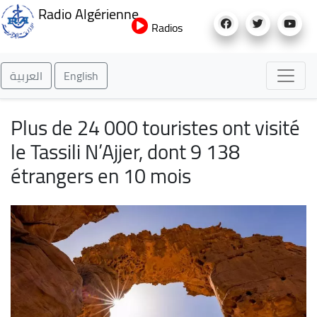
Aller
Radio Algérienne
au
Radios
contenu
principal
العربية
English
Plus de 24 000 touristes ont visité
le Tassili N’Ajjer, dont 9 138
étrangers en 10 mois