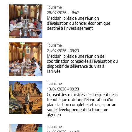
Catégorie
Tourisme
28/07/2026 - 18:47
Meddahi préside une réunion
d'évaluation du foncier économique
destiné à l'investissement
Catégorie
Tourisme
21/07/2026 - 09:23
Meddahi préside une réunion de
coordination consacrée à l'évaluation du
dispositif de délivrance du visa à
l'arrivée
Catégorie
Tourisme
13/07/2026 - 09:23
Conseil des ministres : le président de la
République ordonne l'élaboration d'un
plan d'action complet et efficace portant
sur le développement du tourisme
algérien
Catégorie
Tourisme
15/06/2026 - 15:48