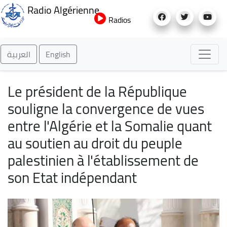
Aller
Radio Algérienne
au
Radios
contenu
principal
العربية
English
Le président de la République
souligne la convergence de vues
entre l'Algérie et la Somalie quant
au soutien au droit du peuple
palestinien à l'établissement de
son Etat indépendant