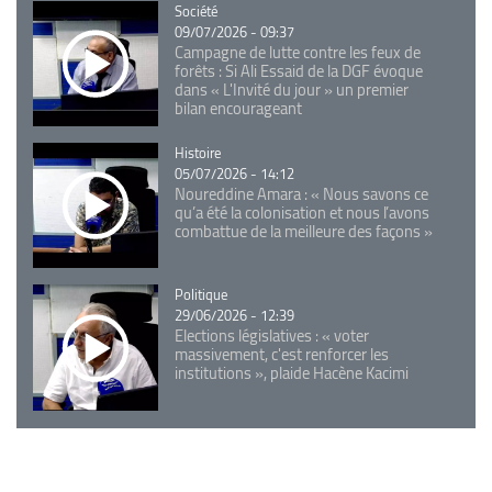
Catégorie
Société
09/07/2026 - 09:37
Campagne de lutte contre les feux de
forêts : Si Ali Essaid de la DGF évoque
dans « L'Invité du jour » un premier
bilan encourageant
Catégorie
Histoire
05/07/2026 - 14:12
Noureddine Amara : « Nous savons ce
qu’a été la colonisation et nous l’avons
combattue de la meilleure des façons »
Catégorie
Politique
29/06/2026 - 12:39
Elections législatives : « voter
massivement, c'est renforcer les
institutions », plaide Hacène Kacimi