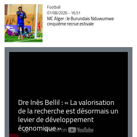
Catégorie
Football
07/08/2026 - 16:51
MC Alger : le Burundais Nduwumwe
cinquième recrue estivale
Dre Inès Bellil : « La valorisation
de la recherche est désormais un
levier de développement
économique »