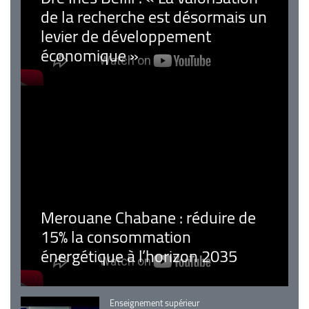
de la recherche est désormais un
levier de développement
économique »
Merouane Chabane : réduire de
15% la consommation
énergétique à l’horizon 2035
Catégorie
Enseignement supérieur