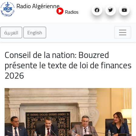
Aller
Radio Algérienne
au
Radios
contenu
principal
العربية
English
Conseil de la nation: Bouzred
présente le texte de loi de finances
2026