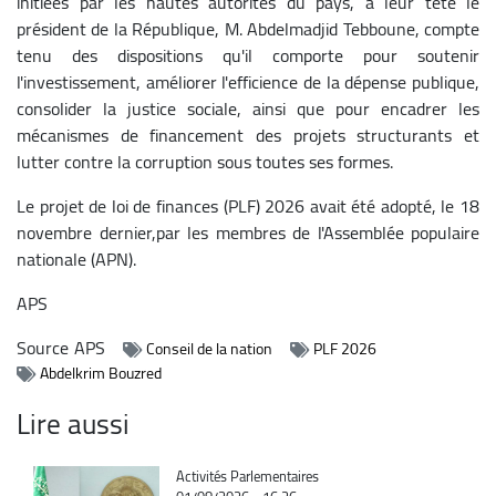
initiées par les hautes autorités du pays, à leur tête le
président de la République, M. Abdelmadjid Tebboune, compte
tenu des dispositions qu'il comporte pour soutenir
l'investissement, améliorer l'efficience de la dépense publique,
consolider la justice sociale, ainsi que pour encadrer les
mécanismes de financement des projets structurants et
lutter contre la corruption sous toutes ses formes.
Le projet de loi de finances (PLF) 2026 avait été adopté, le 18
novembre dernier,par les membres de l'Assemblée populaire
nationale (APN).
APS
Source
APS
Conseil de la nation
PLF 2026
Abdelkrim Bouzred
Lire aussi
Catégorie
Activités Parlementaires