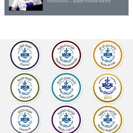
institutions », plaide Hacène Kacimi