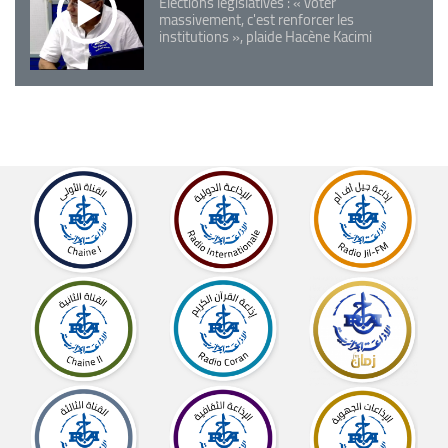
Elections législatives : « voter
massivement, c'est renforcer les
institutions », plaide Hacène Kacimi