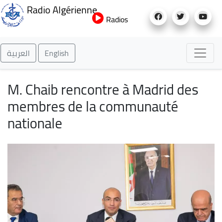
Aller
Radio Algérienne
au
Radios
contenu
principal
العربية
English
M. Chaib rencontre à Madrid des
membres de la communauté
nationale