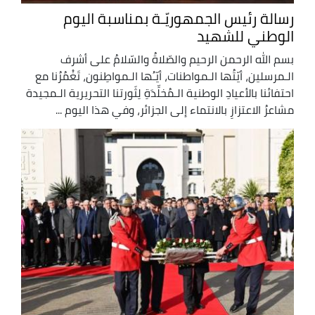
رسالة رئيس الجمهوريّـة بمناسبة اليوم
الوطني للشهيد
بسم الله الرحمن الرحيم والصّلاةُ والسّلامُ على أشرف
الـمرسلين، أيّتُها الـمواطنات، أيّـُها الـمواطِنون، تَغْمُرُنا مع
احتفائنا بالأعيادِ الوطنية الـمُخلِّدَةِ لِثَورتنا التحريرية الـمجيدة
مشاعرُ الاعتزازِ بالانتماء إلى الجزائر، وفي هذا اليوم ...