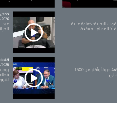
tégorie
حصص و
26 - 09:49
قوات البحرية: كفاءة عالية
عبد ال
فيذ المهام المعقدة
الحرا
اقتصاد
tégorie
26 - 12:13
المدير العام للغابات: 445 حريقاً وأكثر من 1500
بوحرب
حالي
قطاعي
لتنويع