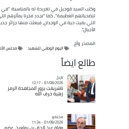
وكتب السيد قوجيل في تغريدة له بالمناسبة: "في ا
لتضحياتهم العظيمة"، كما "نجدد فخرنا بمآثرهم الت
التي بقيت حية في الوجدان، فبعثت منها جزائر جد
الأجيال".
المصدر
وأج
اليوم الوطني للشهيد
مجلس الأم
طالع ايضاً
تاريخ
Catégorie
07/08/2026 - 12:17
تاشريفت يزور المجاهدة الرمز
زهية خرف الله
مجتمع
Catégorie
01/08/2026 - 11:34
وفاة عبد الحق بن بولعيد, عضو