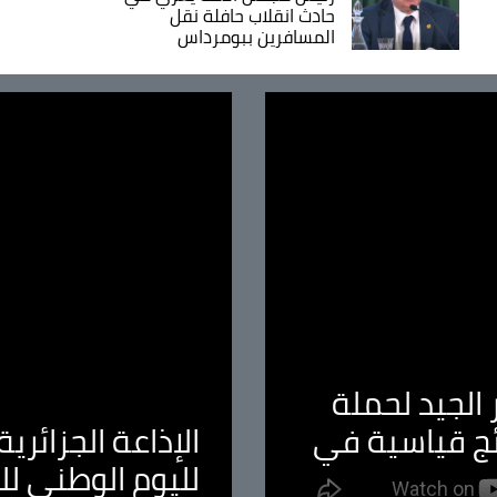
حادث انقلاب حافلة نقل
المسافرين ببومرداس
الجيد لحملة
ئج قياسية في
الإذاعة الجزائر
لليوم الوطني ل