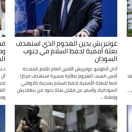
غوتيريش يدين الهجوم الذي استهدف
قط
بعثة أممية لحفظ السلام في جنوب
وم
السودان
ال
أدان أنطونيو غوتيريش الأمين العام للأمم المتحدة
دعا
ها
أمس السبت الهجوم بطائرة مسيرة استهدف مركزا
آل 
تابعا للبعثة الأممية لحفظ السلام بمدينة كادوقلي
تحض
..
السودانية, وأسفر عن مقتل ستة جنود من بنغلاديش
الق
وإصابة ...
ومل