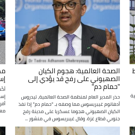
الصحة العالمية: هجوم الكيان
مص
الصهيوني على رفح قد يؤدي إلى
إس
"حمام دم"
أكّ
ية
إسر
حذر المدير العام لمنظمة الصحة العالمية، تيدروس
أفر
أدهانوم غيبريسوس مما وصفه بـ "حمام دم" إذا نفذ
معب
الكيان الصهيوني هجوما عسكريا على مدينة رفح
جنوبي قطاع غزة. وقال غيبريسوس في منشور ...