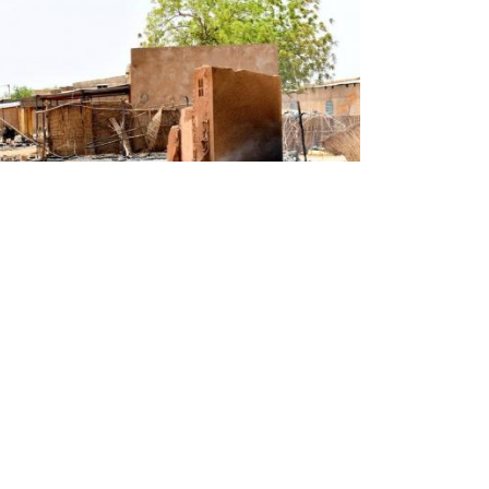
بوركينا فاسو: مقتل 33 جندياً في
هجوم شرق البلاد
قتل 33 جندياً بوركينابياً وأصيب 12 آخرون، الخميس،
في هجوم إرهابي شرق بوركينا فاسو. جاء في بيان
للجيش البوركينابي: "تعرضت الكتيبة العسكرية في
أوغادو، بمنطقة الغرب لهجوم كبير معقّد صباح ...