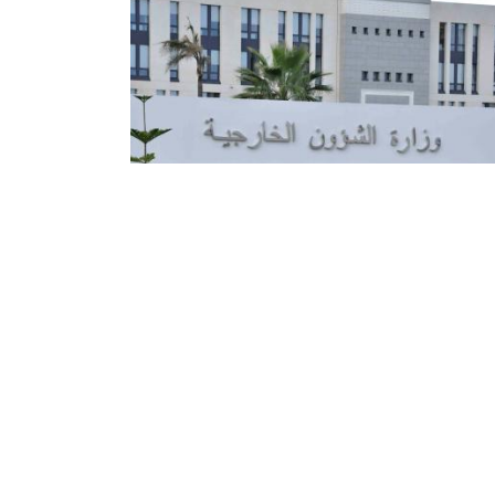
ارة الشؤون الخارجية: تعرض سائقي
حنات جزائريين لهجوم مسلح بمدينة
 المالية
ض سائقو شاحنات جزائريون إلى هجوم مسلح
ينة غاو (مالي), نفذته جماعة مسلحة تتكون من
عة أشخاص على متن دراجات نارية, مما أدى إلى
بة ثلاثة منهم, حسبما أفاد به ...