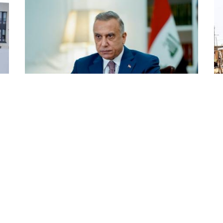
العراق يعلن الحداد على ضحايا القصف
وز
في محافظة دهوك
شا
غاو
أعلن رئيس مجلس الوزراء العراقي مصطفى
الكاظمي الحداد في العراق لمدة يوم واحد على
تعر
ضحايا القصف الذي استهدف أمس الاربعاء أحد
بمد
المصايف السياحية في محافظة دهوك بكردستان
أرب
العراق. و ذكرت ...
إصا