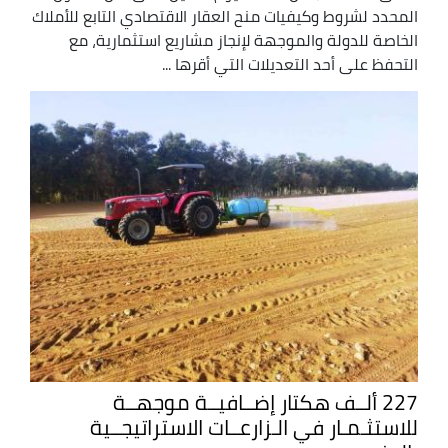
المحدد لشروط وكيفيات منح العقار الاقتصادي التابع للأملاك
الخاصة للدولة والموجهة لإنجاز مشاريع استثمارية، مع
التحفظ على أحد التعديلات التي أقرها ...
227 ألــف هكتار إضــافيــة موجهــة
للاستثـمـار في الـزارعــات الاستراتيجــية