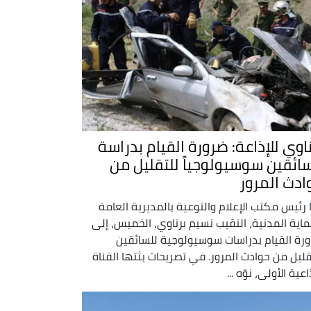
ناوي للإذاعة: ضرورة القيام بدراسة
سائقين سوسيولوجياً للتقليل من
ادث المرور
ا رئيس مكتب الإعلام والتوعية بالمديرية العامة
ماية المدنية، النقيب نسيم برناوي، الخميس، إلى
رة القيام بدراسات سوسيولوجية للسائقين
قليل من حوادث المرور. في تصريحات بثتها القناة
اعية الأولى، نوّه ...