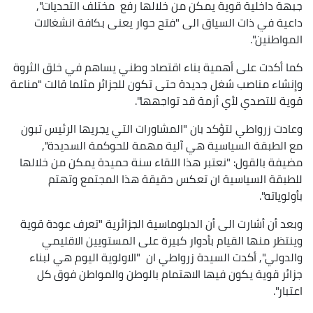
جبهة داخلية قوية يمكن من خلالها رفع مختلف التحديات",
داعية في ذات السياق الى "فتح حوار يعنى بكافة انشغالات
المواطنين".
كما أكدت على أهمية بناء اقتصاد وطني يساهم في خلق الثروة
وإنشاء مناصب شغل جديدة حتى تكون للجزائر مثلما قالت "مناعة
قوية للتصدي لأي أزمة قد تواجهها".
وعادت زرواطي لتؤكد بان "المشاورات التي يجريها الرئيس تبون
مع الطبقة السياسية هي آلية مهمة للحوكمة السديدة",
مضيفة بالقول: "نعتبر هذا اللقاء سنة حميدة يمكن من خلالها
للطبقة السياسية ان تعكس حقيقة هذا المجتمع وتهتم
بأولوياته".
وبعد أن أشارت الى أن الدبلوماسية الجزائرية "تعرف عودة قوية
وينتظر منها القيام بأدوار كبيرة على المستويين الاقليمي
والدولي", أكدت السيدة زرواطي ان "الاولوية اليوم هي لبناء
جزائر قوية يكون فيها الاهتمام بالوطن والمواطن فوق كل
اعتبار".