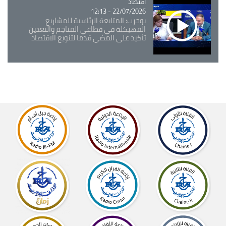
اقتصاد
Catégorie
22/07/2026 - 12:13
بوحرب: المتابعة الرئاسية للمشاريع
المهيكلة في قطاعي المناجم والتعدين
تأكيد على المضي قدما لتنويع الاقتصاد