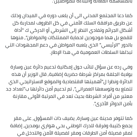
بالمساهمة الفعالة والبناءة للمواطنين".
كما دعا المجتمع المدني الى أن يلعب دوره في الميدان وذلك
عن طريق مرافقة السلك الأمني في كل الظروف لمحاربة كل
أشكال الجرائم وتفادي النظر إلى الشرطي أو الدركي ك "أداة
للقمع بل هما موجودين لحماية الممتلكات والمواطن", منوها
بالدور "الرئيسي" الذي يلعبه المواطن في دعم المجهودات التي
تبذلها السلطات العمومية في هذا الإطار.
وفي رده عن سؤال لنائب حول إمكانية تدعيم دائرة عين وسارة
بولاية الجلفة بمراكز شرطة حضرية إضافية, قال الوزير أن هذه
الدائرة ونظرا ل"أهميتها الاقتصادية والموقع الاستراتيجي الذي
تتمتع به وتوسعها العمراني", تم تدعيم أمن دائرتها ب"تعداد جد
معتبر من أفراد الشرطة بحيث تعد في المرتبة الأولى مقارنة
بأمن الدوائر الأخرى".
كما تتوفر مدينة عين وسارة, يضيف ذات المسؤول, على مقر
يجمع كتيبة وفرقة للدرك الوطني بحي هواري بومدين, إضافة
لمقر فصيلة أمن الطرقات ومقر لفصيلة الأمن والتدخل في