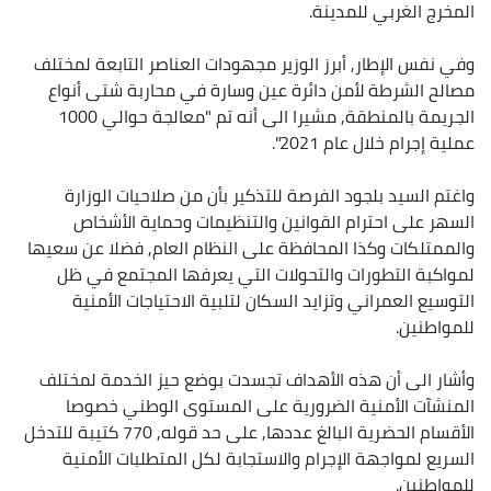
المخرج الغربي للمدينة.
وفي نفس الإطار, أبرز الوزير مجهودات العناصر التابعة لمختلف
مصالح الشرطة لأمن دائرة عين وسارة في محاربة شتى أنواع
الجريمة بالمنطقة, مشيرا الى أنه تم "معالجة حوالي 1000
عملية إجرام خلال عام 2021".
واغتم السيد بلجود الفرصة للتذكير بأن من صلاحيات الوزارة
السهر على احترام القوانين والتنظيمات وحماية الأشخاص
والممتلكات وكذا المحافظة على النظام العام, فضلا عن سعيها
لمواكبة التطورات والتحولات التي يعرفها المجتمع في ظل
التوسيع العمراني وتزايد السكان لتلبية الاحتياجات الأمنية
للمواطنين.
وأشار الى أن هذه الأهداف تجسدت بوضع حيز الخدمة لمختلف
المنشآت الأمنية الضرورية على المستوى الوطني خصوصا
الأقسام الحضرية البالغ عددها, على حد قوله, 770 كتيبة للتدخل
السريع لمواجهة الإجرام والاستجابة لكل المتطلبات الأمنية
للمواطنين.