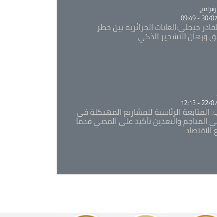
Ca
برامج
30/07/20
قادر جيجلي:الغابات الجزائرية بين خطر
ئق ورهان التشجير الذكي
Ca
22/07/20
: المتابعة الرئاسية للمشاريع المهيكلة في
 المناجم والتعدين تأكيد على المضي قدما
 الاقتصاد