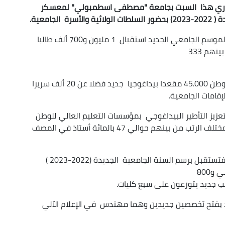
 بداري هذا السبت بجامعة "مصطفى اسطمبولي" لمعسكر
جامعية.
ويسجل قطاع التعليم العالي والبحث العلمي برسم الموسم الجامعي الجديد استقبال 1 مليون و700 ألف طالبا
هم 333
وفيما يخص الهياكل الجامعية فقد تم استلام عبر الوطن 45.000 مقعدا بيداغوجيا جديد فضلا عن 20 ألف سريرا
إقامات الجامعية.
2.1 منصب أستاذ جديد لتعزيز التأطير البيداغوجي بمؤسسات التعليم العالي للوطن
فيما يقدر العدد الإجمالي للأساتذة ب 65 ألف في مختلف الرتب من بينهم حوالي 47 بالمائة أستاذ في المصف
وبالنسبة لجامعة "مصطفى اسطمبولي" لمعسكر فتستقبل برسم السنة الجامعية الجديدة (2022-2023 )
 بفتح تخصصين جديدين وهما مهندس في الإعلام الآلي