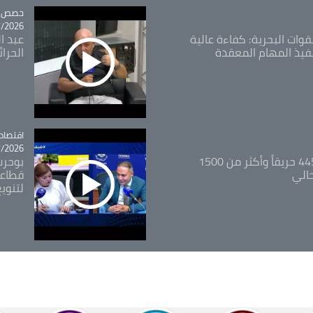
tégorie
حصص و
26 - 09:49
قوات البحرية: كفاءة عالية
عبد ال
فيذ المهام المعقدة
الحرا
اقتصاد
tégorie
26 - 12:13
المدير العام للغابات: 445 حريقاً وأكثر من 1500
بوحرب
حالي
قطاعي
لتنويع