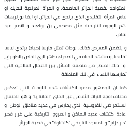
المتواجد بقصبة الجزائر العاصمة, و المرأة المرتدية للحايك او
لباس المرأة التقليدي الذي يرتدى في الجزائر, او ايضا بورتريهات
اهم الوجوه التاريخية مثل مصطفى بن بولعيد و الامير عبد
لقادر.
و يتضمن المعرض كذلك, لوحات تمثل فارسا (صياد) يرتدي لباسا
تقليديا, و مشهد للحياة في الصحراء يظهر الزي الخاص بالطوارق,
او ذلك المنظر من منطقة القبائل يبرز الاعمال الفلاحية التي
تمارسها النساء في تلك المنطقة.
كما ان الجمهور مدعو لاكتشاف هذه اللوحات التي تعكس
مختلف اوجه التراث الثقافي غير الماي "الفانتازيا" و هو الاحتفال
الاستعراضي للفروسية الذي يمارس في عديد مناطق الوطن, و
اعادة اكتشاف عديد الاماكن و الصروح التاريخية على غرار قصر
"دار دزاير" و المسجد التاريخي "كتشاوة" في قصبة الجزائر.