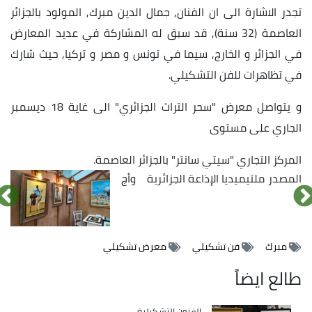
تجدر الاشارة الى ان الفنان, جمال الدين مبرك, المولود بالجزائر
العاصمة (32 سنة), قد سبق له المشاركة في عديد المعارض
في الجزائر و الخارج, سيما في تونس و مصر و تركيا, حيث شارك
في تظاهرات للفن التشكيلي.
و يتواصل معرض "سحر التراث الجزائري" الى غاية 18 ديسمبر
الجاري على مستوى
المركز التجاري "سيتي سانتر" بالجزائر العاصمة.
المصدر
ملتيميديا الإذاعة الجزائرية
وأج
الصورة
الصورة
الصورة
مبرك
فن تشكيلي
معرض تشكيلي
طالع ايضاً
Catégorie
الفنون التشكيلية