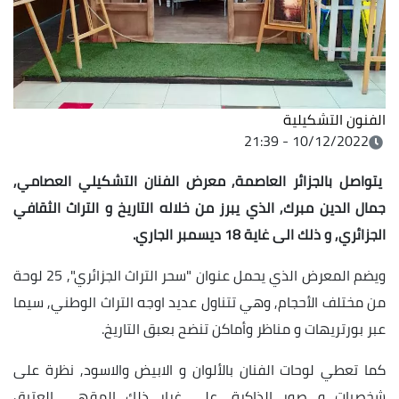
الفنون التشكيلية
10/12/2022 - 21:39
يتواصل بالجزائر العاصمة, معرض الفنان التشكيلي العصامي,
جمال الدين مبرك, الذي يبرز من خلاله التاريخ و التراث الثقافي
الجزائري, و ذلك الى غاية 18 ديسمبر الجاري.
ويضم المعرض الذي يحمل عنوان "سحر التراث الجزائري", 25 لوحة
من مختلف الأحجام, وهي تتناول عديد اوجه التراث الوطني, سيما
عبر بورتريهات و مناظر وأماكن تنضح بعبق التاريخ.
كما تعطي لوحات الفنان بالألوان و الابيض والاسود, نظرة على
شخصيات و صور الذاكرة, على غرار ذلك المقهى العتيق