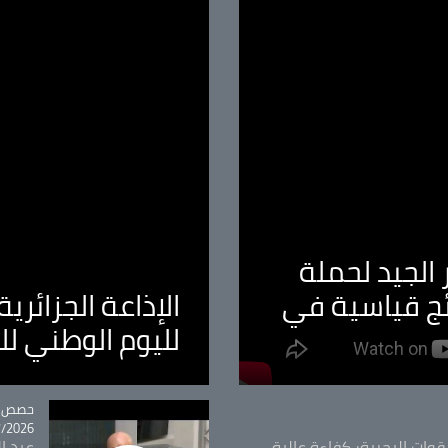
الجيد لحملة
ئج قياسية في
الإذاعة الجزائر
لليوم الوطني ل
tégorie
حصص و
26 - 09:49
قوات البحرية: كفاءة عالية
عبد ال